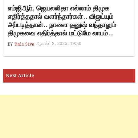
எம்ஜிஆர், ஜெயலலிதா எல்லாம் திமுக
எதிர்த்ததால் வளர்ந்தார்கள்.. விஜய்யும்
அப்படித்தான்.. நாளை தனுஷ் வந்தாலும்
திமுகவை எதிர்த்தால் மட்டுமே லாபம்…
ஆகஸ்ட் 8, 2026, 19:30
BY
Bala Siva