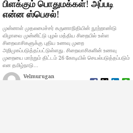
பிளக்கும் பொதுமக்கள்! அப்படி
என்ன ஸ்பெசல்!
முன்னாள் முதலமைச்சர் கருணாநிதியின் நூற்றாண்டு
விழாவை முன்னிட்டு புழல் மத்திய சிறையில் உள்ள
சிறைவாசிகளுக்கு புதிய உணவு முறை
அறிமுகப்படுத்தப்பட்டுள்ளது. சிறைவாசிகளின் உணவு
முறையை மாற்றும் திட்டம் 26 கோடியில் செயல்படுத்தப்படும்
என தமிழ்நாடு…
Velmurugan
ஜூன் 7, 2023, 11:28
11:28 காலை