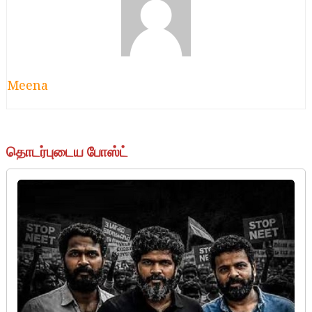
Meena
தொடர்புடைய போஸ்ட்