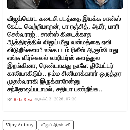
விஜய்யொட கடைசி படத்தை இயக்க சான்ஸ்
கேட்ட வெற்றிமாறன், பா ரஞ்சித், அமீர், மாரி
செல்வராஜ்.. சான்ஸ் கிடைக்காத
ஆத்திரத்தில் விஜய் மீது வன்மத்தை ஏவி
விடுறீங்களா? உங்க படம் ரிலீஸ் ஆகும்போது
எங்க விர்ச்சுவல் வாரியர்ஸ் களத்துல
இறங்கினா, ரெண்டாவது நாளே தியேட்டர்
காலியாகிடும்.. நம்ம சினிமாக்காரர் ஒருத்தர
முதல்வராகி இருக்காரேன்னு
சந்தோஷப்படாமல், சதியா பண்றீங்க..
ஆகஸ்ட் 3, 2026, 07:30
BY
Bala Siva
Vijay Antony
விஜய் ஆண்டனி