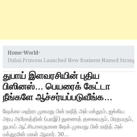
Home
»
World
»
Dubai Princess Launched New Business Named Strang
துபாய் இளவரசியின் புதிய
பிஸினஸ்… பெயரைக் கேட்டா
நீங்களே ஆச்சர்யப்படுவீங்க…
ஷேக்கா மஹ்ரா முகமது பின் ரஷீத் அல் மக்தூம், ஐக்கிய
அரபு அமீரகத்தின் (யுஏஇ) துணைத் தலைவரும், பிரதமரும்,
துபாய் ஆட்சியாளருமான ஷேக் முகமது பின் ரஷித் அல்
மக்தூமின் மகள் ஆவார். 30…