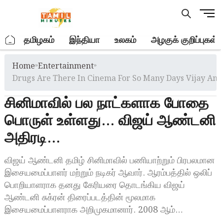
Skip
M
to
e
content
n
.
தமிழகம்
இந்தியா
உலகம்
அழகுக் குறிப்புகள்
u
B
Home
»
Entertainment
»
u
t
Drugs Are There In Cinema For So Many Days Vijay An
t
சினிமாவில் பல நாட்களாக போதை
o
n
பொருள் உள்ளது… விஜய் ஆண்டனி
அதிரடி…
விஜய் ஆண்டனி தமிழ் சினிமாவில் பணியாற்றும் பிரபலமான
இசையமைப்பாளர் மற்றும் நடிகர் ஆவார். ஆரம்பத்தில் ஒலிப்
பொறியாளராக தனது கேரியரை தொடங்கிய விஜய்
ஆண்டனி சுக்ரன் திரைப்படத்தின் மூலமாக
இசையமைப்பாளராக அறிமுகமானார். 2008 ஆம்…