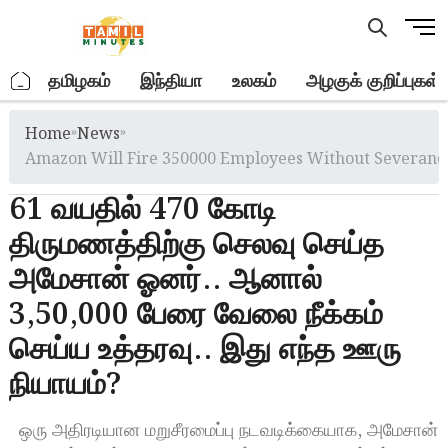
Skip
M
to
e
content
n
.
தமிழகம்
இந்தியா
உலகம்
அழகுக் குறிப்புகள்
u
B
Home
»
News
»
u
t
Amazon Will Fire 350000 Employees Without Severance
t
61 வயதில் 470 கோடி
o
n
திருமணத்திற்கு செலவு செய்த
அமேசான் ஓனர்.. ஆனால்
3,50,000 பேரை வேலை நீக்கம்
செய்ய உத்தரவு.. இது எந்த ஊரு
நியாயம்?
ஒரு அதிரடியான மறுசீரமைப்பு நடவடிக்கையாக, அமேசான்