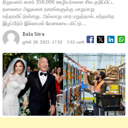
நிறுவனம் சுமார் 350,000 ஊழியர்களை சில குறிப்பிட்ட
தலைமை அலுவலக நகரங்களுக்கு மாறுமாறு
உத்தரவிட்டுள்ளது. அவ்வாறு மாற மறுத்தால், எந்தவித
இழப்பீடும் இல்லாமல் வேலையை விட்டு…
Bala Siva
ஜூன் 28, 2025, 17:32
5:32 மணி