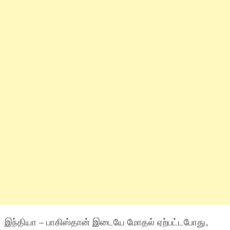
இந்தியா – பாகிஸ்தான் இடையே மோதல் ஏற்பட்டபோது,