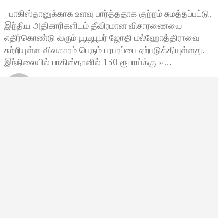
பாகிஸ்தானுக்காக உளவு பார்த்ததாக குற்றம் சுமத்தப்பட்டு,
இந்திய அதிகாரிகளிடம் தீவிரமான விசாரணையை
எதிர்கொண்டு வரும் யூடியூபர் ஜோதி மல்ஹோத்திராவை
சுற்றியுள்ள விவகாரம் பெரும் பரபரப்பை ஏற்படுத்தியுள்ளது.
இந்நிலையில் பாகிஸ்தானில் 150 ரூபாய்க்கு டீ…
Bala Siva
மே 20, 2025, 08:59
8:59 காலை