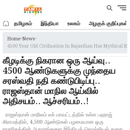
Skip
M
to
e
content
n
.
தமிழகம்
இந்தியா
உலகம்
அழகுக் குறிப்புகள்
u
B
Home
»
News
»
u
t
4500 Year Old Civilisation In Rajasthan Has Mythical R
t
கீழடிக்கு நிகரான ஒரு ஆய்வு..
o
n
4500 ஆண்டுகளுக்கு முந்தைய
சரஸ்வதி நதி கண்டுபிடிப்பு..
ராஜஸ்தான் மாநில ஆய்வில்
அதிசயம்.. ஆச்சரியம்..!
ராஜஸ்தான் மாநிலம் டீக் மாவட்டத்தில் உள்ள பஹாஜ்
கிராமத்தில், 4,500 ஆண்டுகள் பழமையான ஒரு
நாகரிகத்தின் ஆதாரங்களை இந்தியத் தொல்லியல் துறை