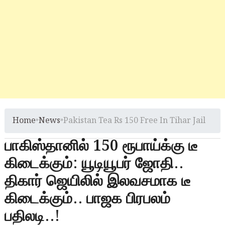
Home
»
News
»
Pakistan Tea Rs 150 Free In Tihar Jail
பாகிஸ்தானில் 150 ரூபாய்க்கு டீ
கிடைக்கும்: யூடியூபர் ஜோதி..
திகார் ஜெயிலில் இலவசமாக டீ
கிடைக்கும்.. பாஜக பிரபலம்
பதிலடி..!