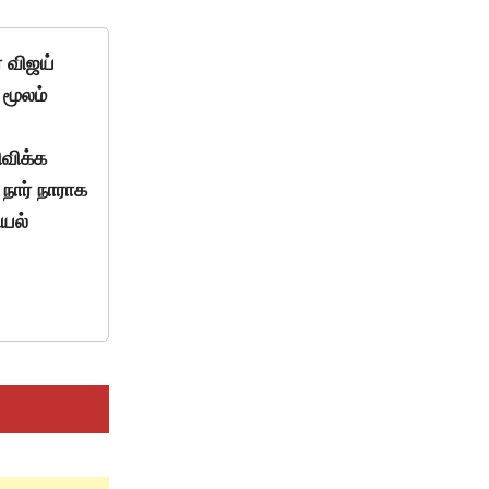
் விஜய்
மூலம்
விக்க
நார் நாராக
ியல்