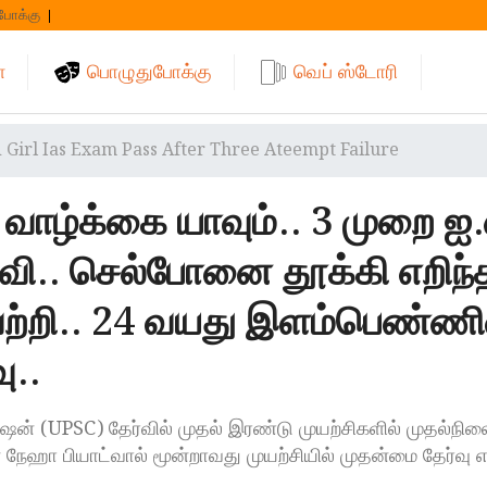
போக்கு
்
பொழுதுபோக்கு
வெப் ஸ்டோரி
d Girl Ias Exam Pass After Three Ateempt Failure
வாழ்க்கை யாவும்.. 3 முறை ஐ.
்வி.. செல்போனை தூக்கி எறிந்த
ற்றி.. 24 வயது இளம்பெண்ணி
..
மிஷன் (UPSC) தேர்வில் முதல் இரண்டு முயற்சிகளில் முதல்நி
ேஹா பியாட்வால் மூன்றாவது முயற்சியில் முதன்மை தேர்வு எழ