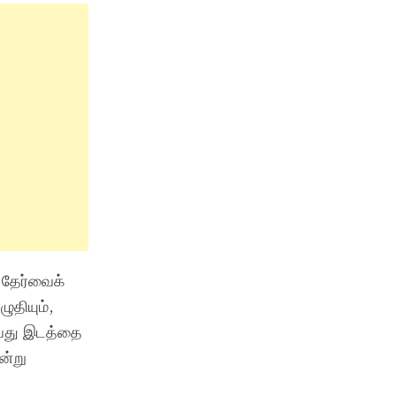
ை தேர்வைக்
ுதியும்,
9வது இடத்தை
ன்று