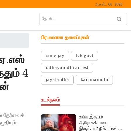
ஆகஸ்ட் 06, 2026
தேடல்
M
…
e
n
பிரபலமான தலைப்புகள்
u
B
u
ஏ.எஸ்
cm vijay
tvk govt
t
t
udhayanidhi arrest
தும் 4
o
n
jayalalitha
karunanidhi
ன்
உடல்நலம்
லை தேர்வைக்
உங்க இதயம்
ுதியும்,
ஆரோக்கியமா
இருக்கா? நீங்க பண்ண