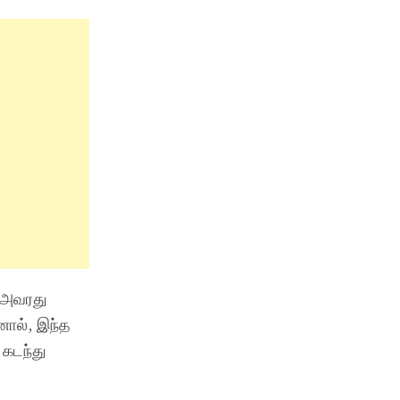
. அவரது
னால், இந்த
கடந்து