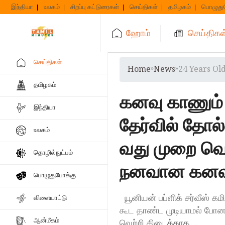
Skip
இந்தியா
உலகம்
சிறப்பு கட்டுரைகள்
செய்திகள்
தமிழகம்
பொழுது
to
content
ஹோம்
செய்திகள
செய்திகள்
Home
»
News
»
24 Years Ol
தமிழகம்
கனவு காணும் 
இந்தியா
தேர்வில் தோல
உலகம்
வது முறை வெ
தொழில்நுட்பம்
நனவான கனவு
பொழுதுபோக்கு
யூனியன் பப்ளிக் சர்வீஸ் க
விளையாட்டு
கூட தாண்ட முடியாமல் போன ந
ஆன்மீகம்
வெற்றி கிடைக்காத…