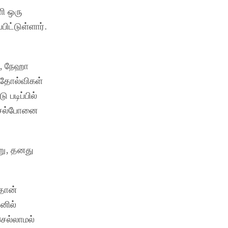
ி ஒரு
பிட்டுள்ளார்.
ி, நேஹா
ன தோல்விகள்
 படிப்பில்
 செல்போனை
று, தனது
தான்
னில்
செல்லாமல்