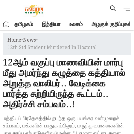
Skip
M
to
e
content
n
.
தமிழகம்
இந்தியா
உலகம்
அழகுக் குறிப்புகள்
u
B
Home
»
News
»
u
t
12th Std Student Murdered In Hospital
t
12ஆம் வகுப்பு மாணவியின் மார்பு
o
n
மீது அமர்ந்து கழுத்தை கத்தியால்
அறுத்த வாலிபர்.. வேடிக்கை
பார்த்த சுற்றியிருந்த கூட்டம்..
அதிர்ச்சி சம்பவம்..!
மத்தியப் பிரதேசத்தில் நடந்த ஒரு பயங்கர வன்முறைச்
சம்பவம், மக்களின் பாதுகாப்பிலும், மருத்துவமனைகளின்
பாதுகாப்பு ஏற்பாடுகளிலும் உள்ள ஆழமான ஓட்டைகளை