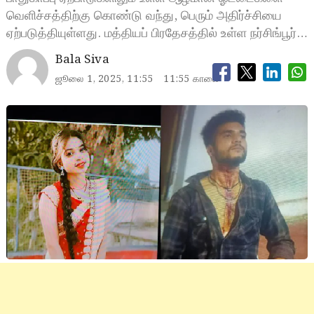
வெளிச்சத்திற்கு கொண்டு வந்து, பெரும் அதிர்ச்சியை
ஏற்படுத்தியுள்ளது. மத்தியப் பிரதேசத்தில் உள்ள நர்சிங்பூர்…
Bala Siva
ஜூலை 1, 2025, 11:55
11:55 காலை