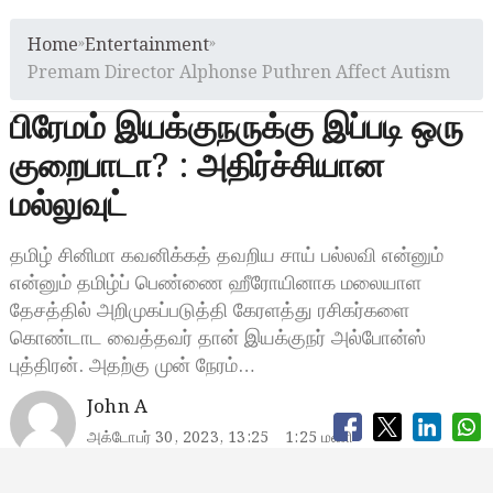
Home
»
Entertainment
»
Premam Director Alphonse Puthren Affect Autism
பிரேமம் இயக்குநருக்கு இப்படி ஒரு
குறைபாடா? : அதிர்ச்சியான
மல்லுவுட்
தமிழ் சினிமா கவனிக்கத் தவறிய சாய் பல்லவி என்னும்
என்னும் தமிழ்ப் பெண்ணை ஹீரோயினாக மலையாள
தேசத்தில் அறிமுகப்படுத்தி கேரளத்து ரசிகர்களை
கொண்டாட வைத்தவர் தான் இயக்குநர் அல்போன்ஸ்
புத்திரன். அதற்கு முன் நேரம்…
John A
அக்டோபர் 30, 2023, 13:25
1:25 மணி