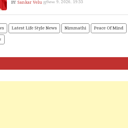
ஜூலை 9, 2026, 19:33
BY
Sankar Velu
ws
Latest Life Style News
Nimmathi
Peace Of Mind
ை