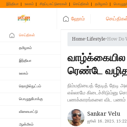
Skip
இந்தியா
உலகம்
சிறப்பு கட்டுரைகள்
செய்திகள்
தமிழகம்
பொழுது
to
content
ஹோம்
செய்திகள
செய்திகள்
Home
»
Lifestyle
»
How Do W
தமிழகம்
வாழ்க்கையில 
இந்தியா
ரெண்டே வழித
உலகம்
நிம்மதியைத் தேடித் தேடி 
தொழில்நுட்பம்
எல்லாமே கிடைச்சிடும்னு ச
பணக்காரங்களை விட பணம் இல
பொழுதுபோக்கு
விளையாட்டு
Sankar Velu
ஜூன் 16, 2025, 15:22
ஆன்மீகம்