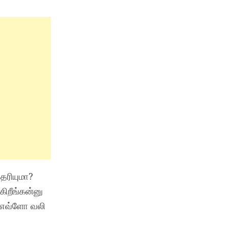
ெரியுமா?
கிறீங்கன்னு
ள எவ்ளோ வலி