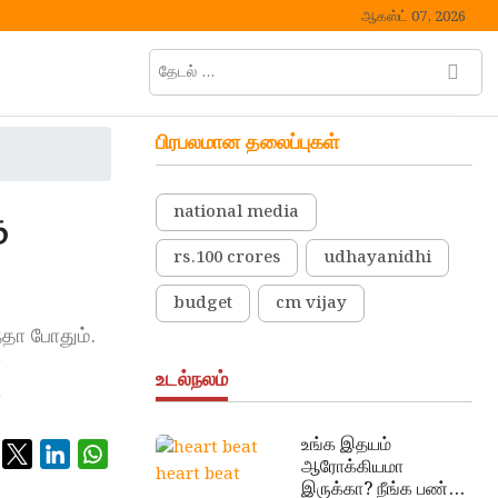
ஆகஸ்ட் 07, 2026
தேடல்
M
…
e
n
பிரபலமான தலைப்புகள்
u
B
u
த
national media
t
t
rs.100 crores
udhayanidhi
o
n
budget
cm vijay
்தா போதும்.
ா
உடல்நலம்
…
உங்க இதயம்
ஆரோக்கியமா
heart beat
இருக்கா? நீங்க பண்ண