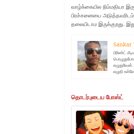
வாழ்க்கையில நிம்மதியா இ
பிரச்சனையை அடுத்தவரிடம் 
தலையிடாம இருக்குறது. இதுல
Sankar 
பிரிண்ட் மீ
பொழுதுபோக்
எழுதுவேன்.
எழுதி உள்ள
தொடர்புடைய போஸ்ட்