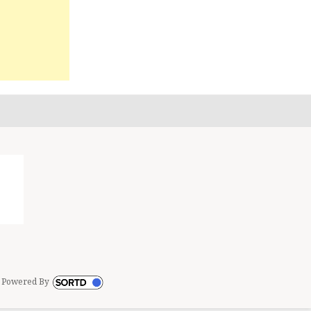
st
edIn
 Powered By