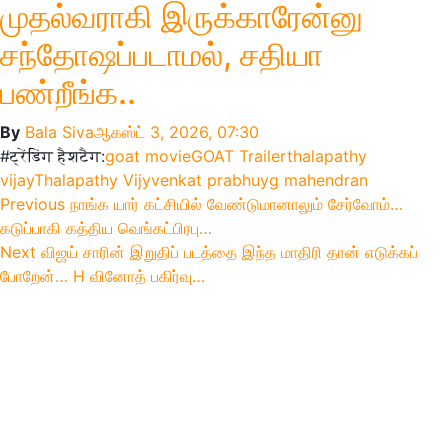
முதல்வராகி இருக்காரேன்னு
சந்தோஷப்படாமல், சதியா
பண்றீங்க..
By
Bala Siva
ஆகஸ்ட் 3, 2026, 07:30
#ट्रेंडिंग हैशटैग:
goat movie
GOAT Trailer
thalapathy
vijay
Thalapathy Vijy
venkat prabhu
yg mahendran
Post
Previous
Previous
நாங்க யார் கட்சியில் வேண்டுமானாலும் சேர்வோம்…
post:
கடுப்பாகி கத்திய வெங்கட்பிரபு…
navigation
Next
Next
விஜய் சாரின் இறுதிப் படத்தை இந்த மாதிரி தான் எடுக்கப்
post:
போறேன்… H வினோத் பகிர்வு…