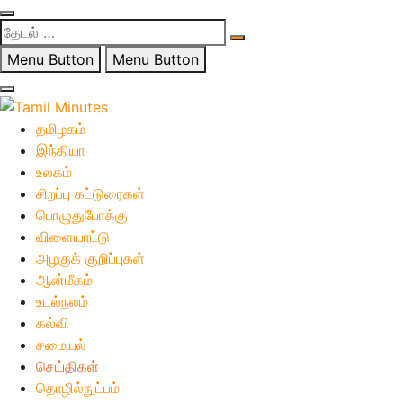
தேடல்
…
Menu Button
Menu Button
தமிழகம்
இந்தியா
உலகம்
சிறப்பு கட்டுரைகள்
பொழுதுபோக்கு
விளையாட்டு
அழகுக் குறிப்புகள்
ஆன்மீகம்
உடல்நலம்
கல்வி
சமையல்
செய்திகள்
தொழில்நுட்பம்