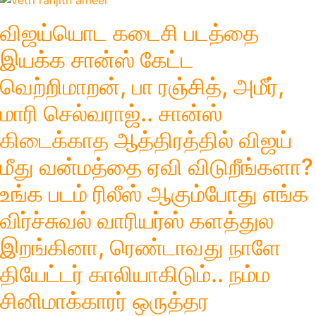
விஜய்யொட கடைசி படத்தை
இயக்க சான்ஸ் கேட்ட
வெற்றிமாறன், பா ரஞ்சித், அமீர்,
மாரி செல்வராஜ்.. சான்ஸ்
கிடைக்காத ஆத்திரத்தில் விஜய்
மீது வன்மத்தை ஏவி விடுறீங்களா?
உங்க படம் ரிலீஸ் ஆகும்போது எங்க
விர்ச்சுவல் வாரியர்ஸ் களத்துல
இறங்கினா, ரெண்டாவது நாளே
தியேட்டர் காலியாகிடும்.. நம்ம
சினிமாக்காரர் ஒருத்தர