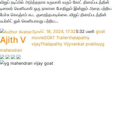
விஜய் நடிப்பில் அடுத்ததாக உருவாகி வரும் கோட் திரைப்படத்தின்
டிரைலர் வெளியாகி ஒரு நாளான போதிலும் இன்னும் அதை பற்றிய
பேச்சு கொஞ்சம் கூட குறைந்தபாடில்லை. விஜய் திரைப்படத்தின்
ஃபர்ஸ்ட் லுக் வெளியாவது பற்றிய…
ஆகஸ்ட் 18, 2024, 17:32
5:32 மணி
goat
Ajith V
movie
GOAT Trailer
thalapathy
vijay
Thalapathy Vijy
venkat prabhu
yg
mahendran