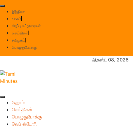
Skip
to
இந்தியா
content
உலகம்
சிறப்பு கட்டுரைகள்
செய்திகள்
தமிழகம்
பொழுதுபோக்கு
ஆகஸ்ட் 08, 2026
ஹோம்
செய்திகள்
பொழுதுபோக்கு
வெப் ஸ்டோரி