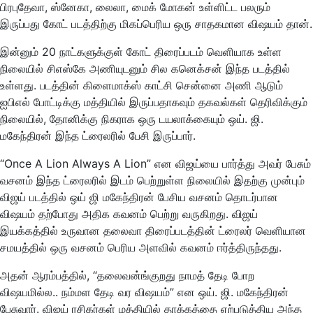
பிரபுதேவா, ஸ்னேகா, லைலா, மைக் மோகன் உள்ளிட்ட பலரும்
இருப்பது கோட் படத்திற்கு மிகப்பெரிய ஒரு சாதகமான விஷயம் தான்.
இன்னும் 20 நாட்களுக்குள் கோட் திரைப்படம் வெளியாக உள்ள
நிலையில் சிஎஸ்கே அணியுடனும் சில கனெக்சன் இந்த படத்தில்
உள்ளது. படத்தின் கிளைமாக்ஸ் காட்சி சென்னை அணி ஆடும்
ஐபிஎல் போட்டிக்கு மத்தியில் இருப்பதாகவும் தகவல்கள் தெரிவிக்கும்
நிலையில், தோனிக்கு நிகராக ஒரு டயலாக்கையும் ஒய். ஜி.
மகேந்திரன் இந்த ட்ரைலரில் பேசி இருப்பார்.
“Once A Lion Always A Lion” என விஜய்யை பார்த்து அவர் பேசும்
வசனம் இந்த ட்ரைலரில் இடம் பெற்றுள்ள நிலையில் இதற்கு முன்பும்
விஜய் படத்தில் ஒய் ஜி மகேந்திரன் பேசிய வசனம் தொடர்பான
விஷயம் தற்போது அதிக கவனம் பெற்று வருகிறது. விஜய்
இயக்கத்தில் உருவான தலைவா திரைப்படத்தின் ட்ரைலர் வெளியான
சமயத்தில் ஒரு வசனம் பெரிய அளவில் கவனம் ஈர்த்திருந்தது.
அதன் ஆரம்பத்தில், “தலைவன்ங்குறது நாமத் தேடி போற
விஷயமில்ல.. நம்மள தேடி வர விஷயம்” என ஒய். ஜி. மகேந்திரன்
பேசுவார். விஜய் ரசிகர்கள் மத்தியில் தாக்கத்தை ஏற்படுத்திய அந்த