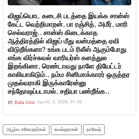
விஜய்யொட கடைசி படத்தை இயக்க சான்ஸ்
கேட்ட வெற்றிமாறன், பா ரஞ்சித், அமீர், மாரி
செல்வராஜ்.. சான்ஸ் கிடைக்காத
ஆத்திரத்தில் விஜய் மீது வன்மத்தை ஏவி
விடுறீங்களா? உங்க படம் ரிலீஸ் ஆகும்போது
எங்க விர்ச்சுவல் வாரியர்ஸ் களத்துல
இறங்கினா, ரெண்டாவது நாளே தியேட்டர்
காலியாகிடும்.. நம்ம சினிமாக்காரர் ஒருத்தர
முதல்வராகி இருக்காரேன்னு
சந்தோஷப்படாமல், சதியா பண்றீங்க..
ஆகஸ்ட் 3, 2026, 07:30
BY
Bala Siva
அபூர்வ சகோதரர்கள்
கமல்ஹாசன்
நாகேஷ்