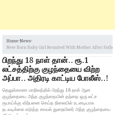
Home
»
News
»
New Born Baby Girl Reunited With Mother After Fathe
பிறந்து 18 நாள் தான்.. ரூ.1
லட்சத்திற்கு குழந்தையை விற்ற
அப்பா.. அதிரடி காட்டிய போலீஸ்..!
தெலுங்கானா மாநிலத்தில் பிறந்து 18 நாள் ஆன
குழந்தையை அந்த குழந்தையின் தந்தை ஒரு லட்ச
ரூபாய்க்கு விற்பனை செய்த நிலையில் உடனடியாக
நடவடிக்கை எடுத்த காவல் துறையினர் அந்த குழந்தையை