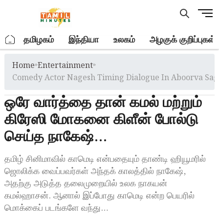
Skip
M
to
e
content
n
.
தமிழகம்
இந்தியா
உலகம்
அழகுக் குறிப்புகள்
u
B
Home
»
Entertainment
»
u
t
Comedy Actor Nagesh Timing Dialogue In Aboorva Sag
t
ஒரே வார்த்தை தான் கமல் மற்றும்
o
n
கிரேஸி மோகனை கிளீன் போல்டு
செய்த நாகேஷ்…
தமிழ் சினிமாவில் காமெடி என்பதையும் தாண்டி ஹியூமரில்
ஜொலிக்க வைப்பவர்கள் அந்தக் காலத்தில் நாகேஷ்,
அதற்கு அடுத்த தலைமுறையில் உலக நாகயன்
கமல்ஹாசன். ஆனால் இப்போது காமெடி என்ற பெயரில்
மொக்கைப் படங்களே வந்து…