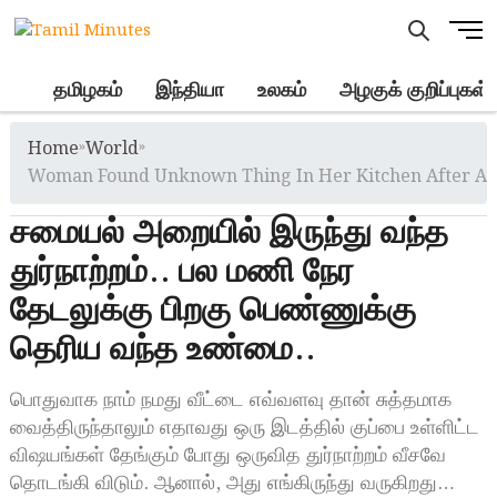
Skip
M
to
e
content
n
.
தமிழகம்
இந்தியா
உலகம்
அழகுக் குறிப்புகள்
u
B
Home
»
World
»
u
t
Woman Found Unknown Thing In Her Kitchen After A 
t
சமையல் அறையில் இருந்து வந்த
o
n
துர்நாற்றம்.. பல மணி நேர
தேடலுக்கு பிறகு பெண்ணுக்கு
தெரிய வந்த உண்மை..
பொதுவாக நாம் நமது வீட்டை எவ்வளவு தான் சுத்தமாக
வைத்திருந்தாலும் எதாவது ஒரு இடத்தில் குப்பை உள்ளிட்ட
விஷயங்கள் தேங்கும் போது ஒருவித துர்நாற்றம் வீசவே
தொடங்கி விடும். ஆனால், அது எங்கிருந்து வருகிறது…