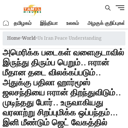
Skip
M
to
e
content
n
.
தமிழகம்
இந்தியா
உலகம்
அழகுக் குறிப்புகள்
u
B
Home
»
World
»
Us Iran Peace Understanding
u
t
அமெரிக்க படைகள் வளைகுடாவில்
t
o
இருந்து திரும்ப பெறும்.. ஈரான்
n
மீதான தடை விலக்கப்படும்..
அதுக்கு பதிலா ஹார்மூஸ்
ஜலசந்தியை ஈரான் திறந்துவிடும்..
முடிந்தது போர்.. உருவாகியது
வரலாற்று சிறப்புமிக்க ஒப்பந்தம்…
இனி மீண்டும் ஜெட் வேகத்தில்