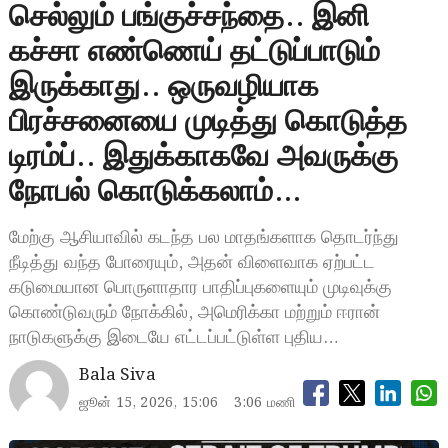
செல்லும் பங்குச்சந்தை.. இனி
கச்சா எண்ணெய் தட்டுப்பாடும்
இருக்காது.. ஒருவழியாக
பிரச்சனையை முடித்து கொடுத்த
டிரம்ப்.. இதுக்காகவே அவருக்கு
நோபல் கொடுக்கலாம்…
மேற்கு ஆசியாவில் கடந்த பல மாதங்களாக தொடர்ந்து
நீடித்து வந்த போரையும், அதன் விளைவாக ஏற்பட்ட
கடுமையான பொருளாதார பாதிப்புகளையும் முடிவுக்கு
கொண்டுவரும் நோக்கில், அமெரிக்கா மற்றும் ஈரான்
நாடுகளுக்கு இடையே எட்டப்பட்டுள்ள புதிய…
Bala Siva
ஜூன் 15, 2026, 15:06
3:06 மணி