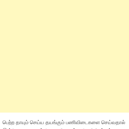
பெற்ற தாயும் செய்ய தயங்கும் பணிவிடைகளை செய்வதால்