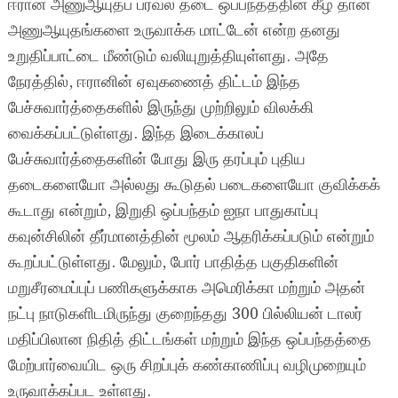
ஈரான் அணுஆயுதப் பரவல் தடை ஒப்பந்தத்தின் கீழ் தான்
அணுஆயுதங்களை உருவாக்க மாட்டேன் என்ற தனது
உறுதிப்பாட்டை மீண்டும் வலியுறுத்தியுள்ளது. அதே
நேரத்தில், ஈரானின் ஏவுகணைத் திட்டம் இந்த
பேச்சுவார்த்தைகளில் இருந்து முற்றிலும் விலக்கி
வைக்கப்பட்டுள்ளது. இந்த இடைக்காலப்
பேச்சுவார்த்தைகளின் போது இரு தரப்பும் புதிய
தடைகளையோ அல்லது கூடுதல் படைகளையோ குவிக்கக்
கூடாது என்றும், இறுதி ஒப்பந்தம் ஐநா பாதுகாப்பு
கவுன்சிலின் தீர்மானத்தின் மூலம் ஆதரிக்கப்படும் என்றும்
கூறப்பட்டுள்ளது. மேலும், போர் பாதித்த பகுதிகளின்
மறுசீரமைப்புப் பணிகளுக்காக அமெரிக்கா மற்றும் அதன்
நட்பு நாடுகளிடமிருந்து குறைந்தது 300 பில்லியன் டாலர்
மதிப்பிலான நிதித் திட்டங்கள் மற்றும் இந்த ஒப்பந்தத்தை
மேற்பார்வையிட ஒரு சிறப்புக் கண்காணிப்பு வழிமுறையும்
உருவாக்கப்பட உள்ளது.