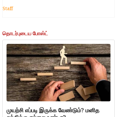
Staff
தொடர்புடைய போஸ்ட்
life development
முயற்சி எப்படி இருக்க வேண்டும்? மனித