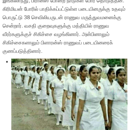
இங்கிலாந்து, பிரான்ஸ் போன்ற நாடுகள் போர் தொடுத்தன.
கிரிமியன் போரில் பாதிக்கப்பட்டுள்ள படையினருக்கு உதவும்
பொருட்டு 38 செவிலியருடன் ராணுவ மருத்துவமனைக்கு
சென்றார். வசதி குறைவுகளுக்கு மத்தியில் ராணுவ
வீரர்களுக்குச் சிகிச்சை வழங்கினார். அன்பினாலும்
சிகிச்சைகளாலும் பிளாரன்ஸ் ராணுவப் படையினரைக்
குணப்படுத்தினார்.