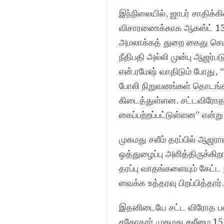
இந்நிலையில், ஜாபர் சாதிக்
விசாரணைக்காக ஆகஸ்ட் 13ம
அமலாக்கத் துறை கைது செய
நீதிபதி அல்லி முன்பு ஆஜர்ப
என்.ரமேஷ் வாதிடும் போது,
போலி நிறுவனங்கள் தொடங்க
கிடைத்துள்ளன. சட்டவிரோத
கைப்பற்றப்பட்டுள்ளன” என்று
முகமது சலீம் தரப்பில் ஆஜ
ஒத்துழைப்பு அளித்திருக்கி
தரப்பு வாதங்களையும் கேட்ட
வைக்க உத்தரவு பிறப்பித்தார
இதனிடையே சட்ட விரோத பண ப
சகோதரர் முகமது சலீமை 15 