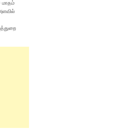
் மாதம்
அளவில்
கத்துறை