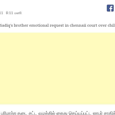
11
8:11 மணி
ிமாற்ற தடை சட்ட வழக்கில் கைது செய்யப்பட்ட ஜாபர் சாதிக