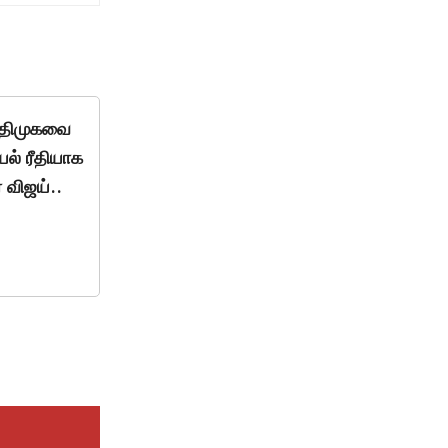
் திமுகவை
ல் ரீதியாக
 விஜய்..