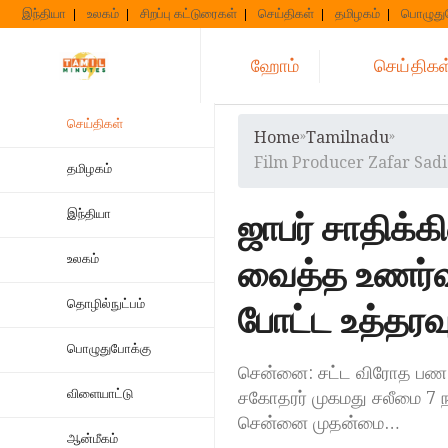
Skip
இந்தியா
உலகம்
சிறப்பு கட்டுரைகள்
செய்திகள்
தமிழகம்
பொழுது
to
content
ஹோம்
செய்திகள
செய்திகள்
Home
»
Tamilnadu
»
Film Producer Zafar Sadi
தமிழகம்
ஜாபர் சாதிக்க
இந்தியா
வைத்த உணர்வு
உலகம்
தொழில்நுட்பம்
போட்ட உத்தரவ
பொழுதுபோக்கு
சென்னை: சட்ட விரோத பண பர
விளையாட்டு
சகோதரர் முகமது சலீமை 7 ந
சென்னை முதன்மை…
ஆன்மீகம்