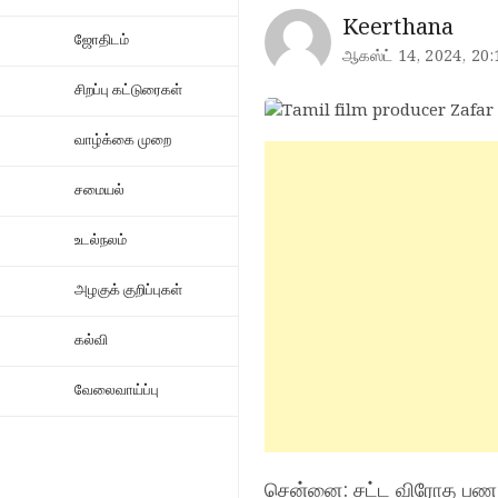
Keerthana
ஜோதிடம்
ஆகஸ்ட் 14, 2024, 20:
சிறப்பு கட்டுரைகள்
வாழ்க்கை முறை
சமையல்
உடல்நலம்
அழகுக் குறிப்புகள்
கல்வி
வேலைவாய்ப்பு
சென்னை: சட்ட விரோத பண பர