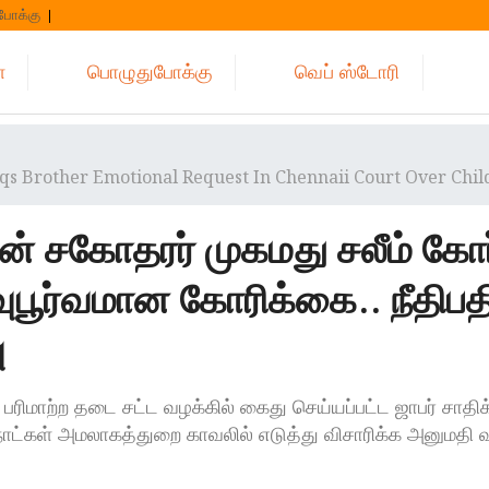
போக்கு
்
பொழுதுபோக்கு
வெப் ஸ்டோரி
qs Brother Emotional Request In Chennaii Court Over Chil
ின் சகோதரர் முகமது சலீம் கோர்
பூர்வமான கோரிக்கை.. நீதிபத
ு
ிமாற்ற தடை சட்ட வழக்கில் கைது செய்யப்பட்ட ஜாபர் சாதிக
ாட்கள் அமலாகத்துறை காவலில் எடுத்து விசாரிக்க அனுமதி 