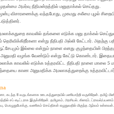
ன்மை அமர்வு நீதிமன்றத்தில் மனுதாக்கல் செய்தது.
 முன்பு விசாரணைக்கு வந்தபோது, முகமது சலீமை புழல் சிறையி
டுத்தினர்.
அமலாக்கதுறை காவலில் தங்களை எடுக்க மனு தாக்கல் செய்துள
ெரிவிக்கிறீர்களா என்று நீதிபதி அல்லி கேட்டார். அதற்கு ப
ஆட்சேபமும் இல்லை என்றும் நாளை எனது குழந்தையின் பிறந்த
 அனுமதி வழங்க வேண்டும் என்று கேட்டு கொண்டார். இதையட
மலாக்க காவலில் எடுக்க உத்தரவிட்ட நீதிபதி நாளை மாலை 5 
்தையை காண அனுமதிக்க அமலாகத்துறைக்கு உத்தரவிட்டார்
ana
்தனா, கடந்த 8 வருடங்களாக ஊடகத்துறையில் பணியாற்றி வருகிறேன். தமிழ் மினி
ல் சப் எடிட்டராக இருக்கிறேன். தமிழகம், அரசியல், கிரைம், ட்ராவல்/பயணம்
பு, பொழுதுபோக்கு, வணிகம் செய்திகள் எழுதுவதில் மிகுந்த ஆர்வம் உள்ளவள்.