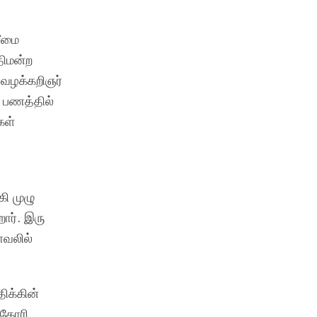
லீமை
ிமன்ற
 வழக்கறிஞர்
 பணத்தில்
கள்
ி முழு
ார். இரு
ாவலில்
ிக்கின்
 கோரி