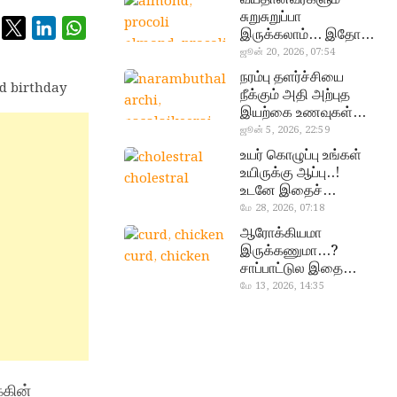
சுறுசுறுப்பா
இருக்கலாம்… இதோ
almond, procoli
சூப்பர் உணவுகள்!
ஜூன் 20, 2026, 07:54
நரம்பு தளர்ச்சியை
நீக்கும் அதி அற்புத
இயற்கை உணவுகள்…
தவற விட்டுறாதீங்க!
ஜூன் 5, 2026, 22:59
narambuthalar
உயர் கொழுப்பு உங்கள்
chi,
உயிருக்கு ஆப்பு..!
cholestral
pasalaikeerai
உடனே இதைச்
செய்யுங்க!
மே 28, 2026, 07:18
ஆரோக்கியமா
இருக்கணுமா…?
curd, chicken
சாப்பாட்டுல இதை
எல்லாம்
மே 13, 2026, 14:35
சேர்த்துடாதீங்க…!
்கின்