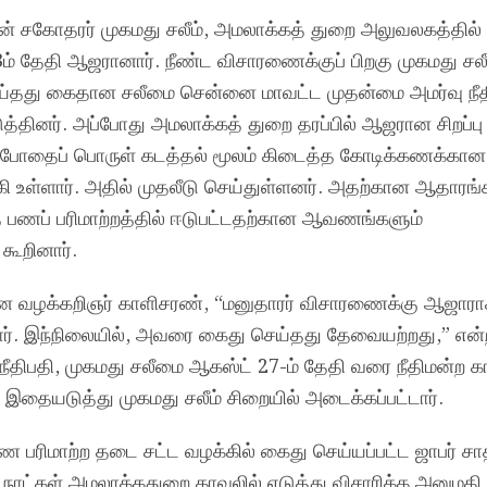
கின் சகோதரர் முகமது சலீம், அமலாக்கத் துறை அலுவலகத்தில்
் தேதி ஆஜரானார். நீண்ட விசாரணைக்குப் பிறகு முகமது ச
்தது கைதான சலீமை சென்னை மாவட்ட முதன்மை அமர்வு நீத
டுத்தினர். அப்போது அமலாக்கத் துறை தரப்பில் ஆஜரான சிறப்பு
 “போதைப் பொருள் கடத்தல் மூலம் கிடைத்த கோடிக்கணக்கான
ி உள்ளார். அதில் முதலீடு செய்துள்ளனர். அதற்கான ஆதாரங்
 பணப் பரிமாற்றத்தில் ஈடுபட்டதற்கான ஆவணங்களும்
 கூறினார்.
ரான வழக்கறிஞர் காளிசரண், “மனுதாரர் விசாரணைக்கு ஆஜாராக
றார். இந்நிலையில், அவரை கைது செய்தது தேவையற்றது,” என்ற
 நீதிபதி, முகமது சலீமை ஆகஸ்ட் 27-ம் தேதி வரை நீதிமன்ற க
். இதையடுத்து முகமது சலீம் சிறையில் அடைக்கப்பட்டார்.
ரிமாற்ற தடை சட்ட வழக்கில் கைது செய்யப்பட்ட ஜாபர் சாத
நாட்கள் அமலாக்கதுறை காவலில் எடுத்து விசாரிக்க அனுமதி