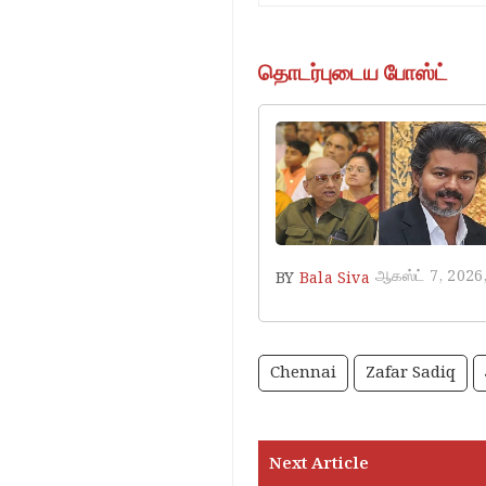
தொடர்புடைய போஸ்ட்
ஆகஸ்ட் 7, 2026
BY
Bala Siva
Chennai
Zafar Sadiq