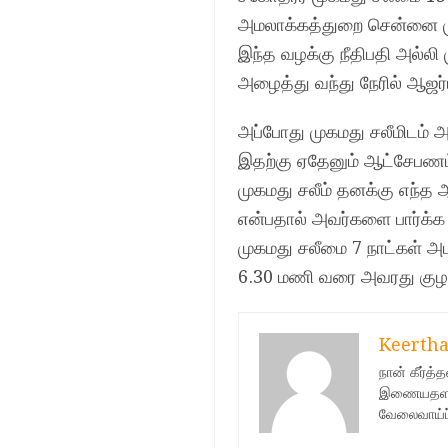
அமலாக்கத்துறை சென்னை முத
இந்த வழக்கு நீதிபதி அல்லி
அழைத்து வந்து நேரில் ஆஜர்ப
அப்போது முகமது சலீமிடம் 
இதற்கு ஏதேனும் ஆட்சேபணம் த
முகமது சலீம் தனக்கு எந்த 
என்பதால் அவர்களை பார்க்க
முகமது சலீமை 7 நாட்கள் அ
6.30 மணி வரை அவரது குழந
Keerth
நான் கீர்த
இணையதளத்தி
வேலைவாய்ப்