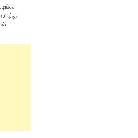
வழங்கி
எடுத்து
ால்