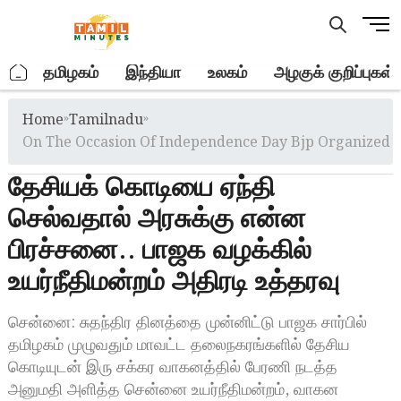
Skip
M
to
e
content
n
.
தமிழகம்
இந்தியா
உலகம்
அழகுக் குறிப்புகள்
u
B
Home
»
Tamilnadu
»
u
t
On The Occasion Of Independence Day Bjp Organized A
t
தேசியக் கொடியை ஏந்தி
o
n
செல்வதால் அரசுக்கு என்ன
பிரச்சனை.. பாஜக வழக்கில்
உயர்நீதிமன்றம் அதிரடி உத்தரவு
சென்னை: சுதந்திர தினத்தை முன்னிட்டு பாஜக சார்பில்
தமிழகம் முழுவதும் மாவட்ட தலைநகரங்களில் தேசிய
கொடியுடன் இரு சக்கர வாகனத்தில் பேரணி நடத்த
அனுமதி அளித்த சென்னை உயர்நீதிமன்றம், வாகன