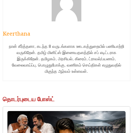
Keerthana
நான் கீர்த்தனா, கடந்த 8 வருடங்களாக ஊடகத்துறையில் பணியாற்றி
வருகிறேன். தமிழ் மினிட்ஸ் இணையதளத்தில் சப் எடிட்டராக
இருக்கிறேன். தமிழகம், அரசியல், கிரைம், ட்ராவல்/பயணம்,
வேலைவாய்ப்பு, பொழுதுபோக்கு, வணிகம் செய்திகள் எழுதுவதில்
மிகுந்த ஆர்வம் உள்ளவள்.
தொடர்புடைய போஸ்ட்