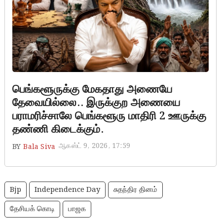
பெங்களூருக்கு மேகதாது அணையே
தேவையில்லை.. இருக்குற அணையை
பராமரிச்சாலே பெங்களூரு மாதிரி 2 ஊருக்கு
தண்ணி கிடைக்கும்.
ஆகஸ்ட் 9, 2026, 17:59
BY
Bala Siva
Bjp
Independence Day
சுதந்திர தினம்
தேசியக் கொடி
பாஜக