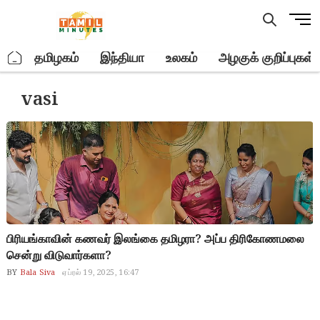
Skip
M
to
e
content
n
.
தமிழகம்
இந்தியா
உலகம்
அழகுக் குறிப்புகள்
u
B
vasi
u
t
t
o
n
பிரியங்காவின் கணவர் இலங்கை தமிழரா? அப்ப திரிகோணமலை
சென்று விடுவார்களா?
BY
Bala Siva
ஏப்ரல் 19, 2025, 16:47