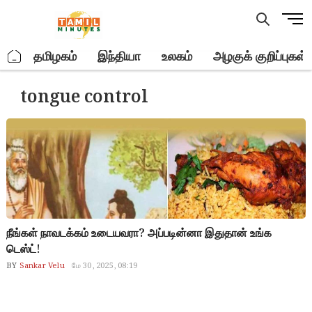
Skip
M
to
e
content
n
.
தமிழகம்
இந்தியா
உலகம்
அழகுக் குறிப்புகள்
u
B
tongue control
u
t
t
o
n
நீங்கள் நாவடக்கம் உடையவரா? அப்படின்னா இதுதான் உங்க
டெஸ்ட்!
BY
Sankar Velu
மே 30, 2025, 08:19
thuravi, non veg