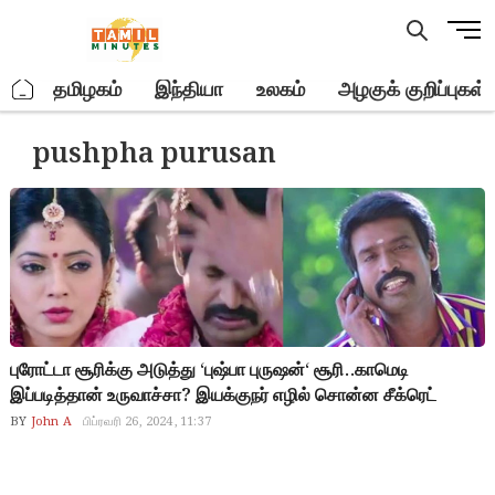
Skip
M
to
e
content
n
.
தமிழகம்
இந்தியா
உலகம்
அழகுக் குறிப்புகள்
u
B
pushpha purusan
u
t
t
o
n
புரோட்டா சூரிக்கு அடுத்து ‘புஷ்பா புருஷன்‘ சூரி..காமெடி
இப்படித்தான் உருவாச்சா? இயக்குநர் எழில் சொன்ன சீக்ரெட்
BY
John A
பிப்ரவரி 26, 2024, 11:37