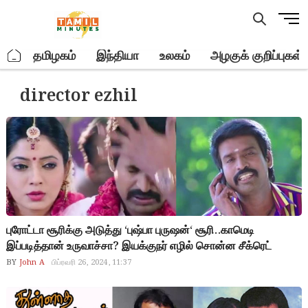
Skip
M
to
e
content
n
.
தமிழகம்
இந்தியா
உலகம்
அழகுக் குறிப்புகள்
u
B
director ezhil
u
t
t
o
n
புரோட்டா சூரிக்கு அடுத்து ‘புஷ்பா புருஷன்‘ சூரி..காமெடி
இப்படித்தான் உருவாச்சா? இயக்குநர் எழில் சொன்ன சீக்ரெட்
BY
John A
பிப்ரவரி 26, 2024, 11:37