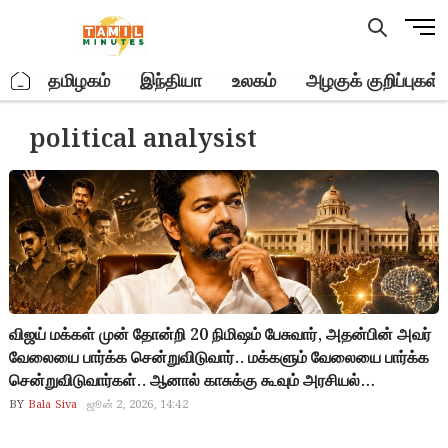
Skip
M
to
e
content
n
.
தமிழகம்
இந்தியா
உலகம்
அழகுக் குறிப்புகள்
u
B
political analysist
u
t
t
o
n
விஜய் மக்கள் முன் தோன்றி 20 நிமிஷம் பேசுவார், அதன்பின் அவர்
வேலையை பார்க்க சென்றுவிடுவார்.. மக்களும் வேலையை பார்க்க
சென்றுவிடுவார்கள்.. ஆனால் காசுக்கு கூவும் அரசியல்
விமர்சகர்கள் அதை வைத்து 20 நாட்கள் பிழைப்பை
BY
Bala Siva
ஜூன் 2, 2026, 14:42
ஓட்டிவிடுவார்கள்.. 200 ரூபாய் உபிக்களுக்கு அதுதான்