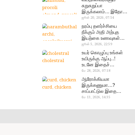
சுறுசுறுப்பா
இருக்கலாம்… இதோ
almond, procoli
சூப்பர் உணவுகள்!
ஜூன் 20, 2026, 07:54
நரம்பு தளர்ச்சியை
நீக்கும் அதி அற்புத
இயற்கை உணவுகள்…
தவற விட்டுறாதீங்க!
ஜூன் 5, 2026, 22:59
narambuthalar
உயர் கொழுப்பு உங்கள்
chi,
உயிருக்கு ஆப்பு..!
cholestral
pasalaikeerai
உடனே இதைச்
செய்யுங்க!
மே 28, 2026, 07:18
ஆரோக்கியமா
இருக்கணுமா…?
curd, chicken
சாப்பாட்டுல இதை
எல்லாம்
மே 13, 2026, 14:35
சேர்த்துடாதீங்க…!