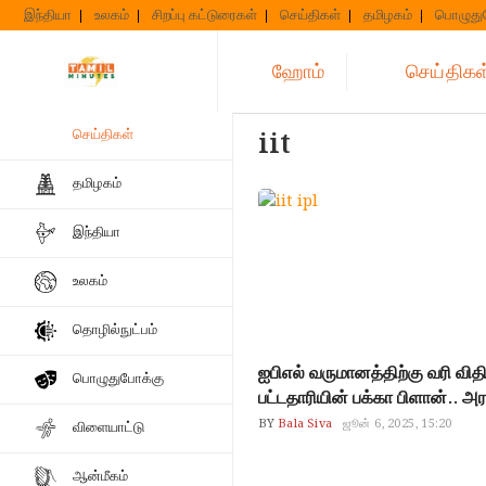
Skip
இந்தியா
உலகம்
சிறப்பு கட்டுரைகள்
செய்திகள்
தமிழகம்
பொழுது
to
content
ஹோம்
செய்திகள
செய்திகள்
iit
தமிழகம்
இந்தியா
உலகம்
தொழில்நுட்பம்
ஐபிஎல் வருமானத்திற்கு வரி வித
பொழுதுபோக்கு
பட்டதாரியின் பக்கா பிளான்.. 
BY
Bala Siva
ஜூன் 6, 2025, 15:20
விளையாட்டு
ஆன்மீகம்