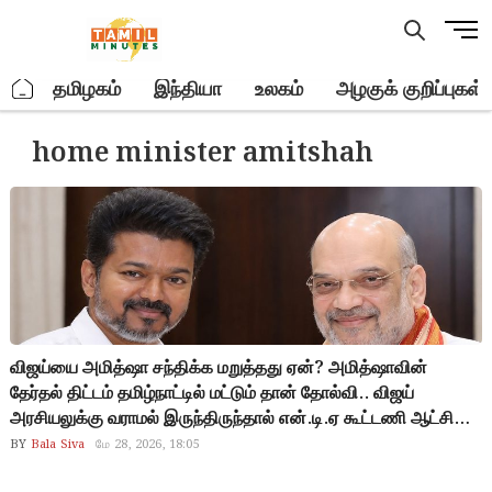
Skip
M
to
e
content
n
.
தமிழகம்
இந்தியா
உலகம்
அழகுக் குறிப்புகள்
u
B
home minister amitshah
u
t
t
o
n
விஜய்யை அமித்ஷா சந்திக்க மறுத்தது ஏன்? அமித்ஷாவின்
தேர்தல் திட்டம் தமிழ்நாட்டில் மட்டும் தான் தோல்வி.. விஜய்
அரசியலுக்கு வராமல் இருந்திருந்தால் என்.டி.ஏ கூட்டணி ஆட்சியை
பிடித்திருக்கும்.. அதிமுகவை மிர்ட்டி முக்கிய பதவிகளை
BY
Bala Siva
மே 28, 2026, 18:05
வாங்கியிருக்கும்.. அமித்ஷாவின் எல்லா ஆட்டத்தையும்