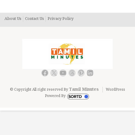
ஆழ்மனசுல பதியனும்.. எவ்வளவு வயசானவங்களா இருந்தால்
பரிதாபம் பார்க்காதீங்க.. சொத்தெல்லாம் பறிமுதல் செய்து
கஜானாவுல சேருங்க.. செய்வீங்களா சிஎம் சார்…
About Us
Contact Us
Privacy Policy
Facebook
X
YouTube
Threads
Pinterest
LinkedIn
Tamil Minutes
© Copyright All right reserved By
WordPress
Powered By