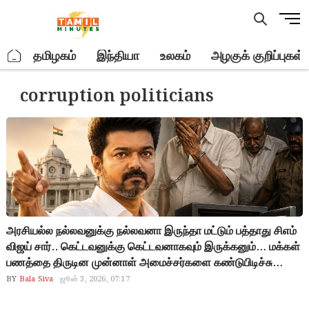
Skip
M
to
e
content
n
.
தமிழகம்
இந்தியா
உலகம்
அழகுக் குறிப்புகள்
u
B
corruption politicians
u
t
t
o
n
அரசியல்ல நல்லவனுக்கு நல்லவனா இருந்தா மட்டும் பத்தாது சிஎம்
விஜய் சார்.. கெட்டவனுக்கு கெட்டவனாகவும் இருக்கனும்… மக்கள்
பணத்தை திருடின முன்னாள் அமைச்சர்களை கண்டுபிடிச்சு
ஜெயில்ல போடுங்க.. லஞ்சம் வாங்குனா, என்னிக்காவது ஒருநாள்
BY
Bala Siva
ஜூன் 3, 2026, 07:17
ஜெயிலுக்கு போவோங்கிற பயம் ஒவ்வொரு அரசியல்வாதியோட