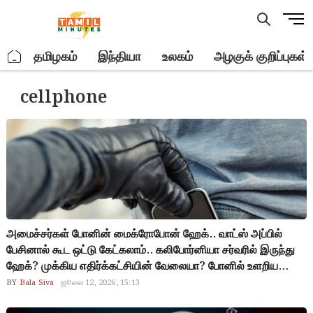
Skip
M
to
e
content
n
.
தமிழகம்
இந்தியா
உலகம்
அழகுக் குறிப்புகள்
u
B
cellphone
u
t
t
o
n
அமைச்சர்கள் போனின் மைக்ரோபோன் ஹேக்.. வாட்ஸ் அப்பில்
பேசினால் கூட ஒட்டு கேட்கலாம்.. கலிபோர்னியா சர்வரில் இருந்து
ஹேக்? முக்கிய எதிர்க்கட்சியின் வேலையா? போனில் உளறிய
அமைச்சர்கள் பயத்தில்? தொழில்நுட்பத்தை எல்லாம் பயன்படுத்தி
BY
Bala Siva
ஜூலை 12, 2026, 15:13
பயமுறுத்துகிறார்களே? இனி சைகை மூலம் தான் பேசனும் போல…