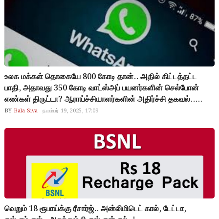
உலக மக்கள் தொகையே 800 கோடி தான்.. அதில் கிட்டத்தட்ட
பாதி, அதாவது 350 கோடி வாட்ஸ்அப் பயனர்களின் செல்போன்
எண்கள் திருட்டா? ஆராய்ச்சியாளர்களின் அதிர்ச்சி தகவல்..
சின்ன தொழில்நுட்பத்தை பயன்படுத்தியிருந்தால் திருட்டை
BY
Bala Siva
நவம்பர் 19, 2025, 17:09
தவிர்த்திருக்கலாம்.. 2017ஆம் ஆண்டே எச்சரித்தும் வாட்ஸ் அப்
நிர்வாகம் தவறிவிட்டதா?
வெறும் 18 ரூபாய்க்கு ரீசார்ஜ்.. அன்லிமிடெட் கால், டேட்டா,