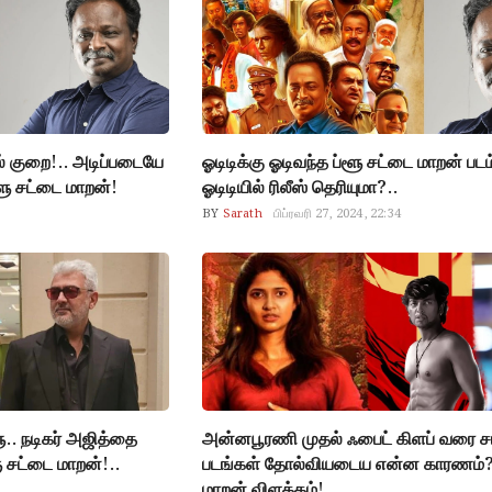
 குறை!.. அடிப்படையே
ஓடிடிக்கு ஓடிவந்த ப்ளூ சட்டை மாறன் படம்
ூ சட்டை மாறன்!
ஓடிடியில் ரிலீஸ் தெரியுமா?..
BY
Sarath
பிப்ரவரி 27, 2024, 22:34
ு.. நடிகர் அஜித்தை
அன்னபூரணி முதல் ஃபைட் கிளப் வரை சம
ூ சட்டை மாறன்!..
படங்கள் தோல்வியடைய என்ன காரணம்? 
மாறன் விளக்கம்!