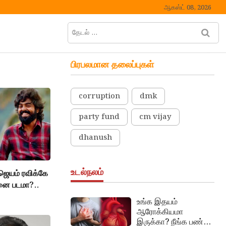
ஆகஸ்ட் 08, 2026
தேடல்
M
…
e
n
பிரபலமான தலைப்புகள்
u
B
u
corruption
dmk
t
t
party fund
cm vijay
o
n
dhanush
உடல்நலம்
 ஜெயம் ரவிக்கே
தனை படமா?..
உங்க இதயம்
ஆரோக்கியமா
இருக்கா? நீங்க பண்ண