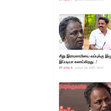
சீனு இராமசாமியை வம்புக்கு இழு
இப்படியா கலாய்கிறது..!
BY
John A
நவம்பர் 24, 2023, 10:13