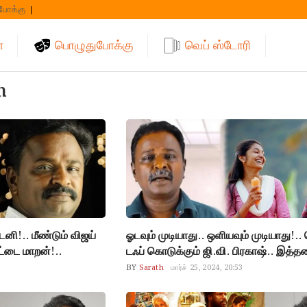
போக்கு
்
பொழுதுபோக்கு
வெப் ஸ்டோரி
n
னி!.. மீண்டும் விஜய்
ஓடவும் முடியாது.. ஒளியவும் முடியாது!..
்டை மாறன்!..
டஃப் கொடுக்கும் ஜி.வி. பிரகாஷ்.. இத்
BY
Sarath
மார்ச் 25, 2024, 20:53