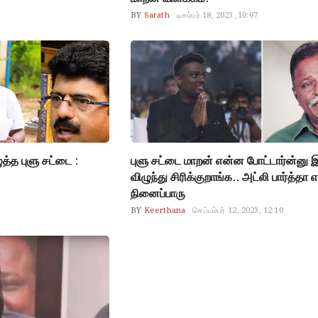
BY
Sarath
டிசம்பர் 18, 2023, 10:07
த்த புளு சட்டை :
புளு சட்டை மாறன் என்ன போட்டார்ன்னு இப
விழுந்து சிரிக்குறாங்க.. அட்லி பார்த்தா
நினைப்பாரு
BY
Keerthana
செப்டம்பர் 12, 2023, 12:10