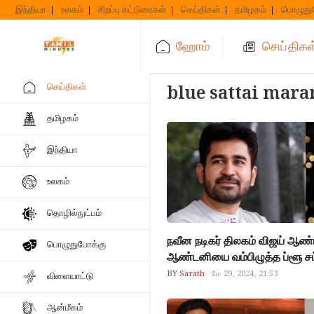
Skip
இந்தியா
உலகம்
சிறப்பு கட்டுரைகள்
செய்திகள்
தமிழகம்
பொழுது
to
content
ஹோம்
செய்திகள
செய்திகள்
blue sattai mara
தமிழகம்
இந்தியா
உலகம்
தொழில்நுட்பம்
நவீன நடிகர் திலகம் விஜய் ஆண்ட
பொழுதுபோக்கு
ஆண்டனியை வம்பிழுத்த ப்ளூ சட
BY
Sarath
மே 29, 2024, 21:53
விளையாட்டு
ஆன்மீகம்