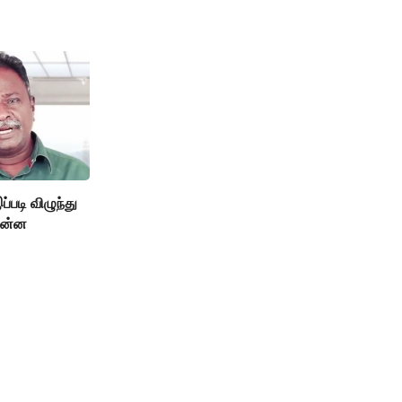
்படி விழுந்து
 என்ன