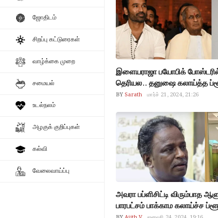
ஜோதிடம்
சிறப்பு கட்டுரைகள்
வாழ்க்கை முறை
இளையராஜா பயோபிக் போஸ்டரில்
தெரியல.. தனுஷை கலாய்த்த ப்ள
சமையல்
BY
Sarath
மார்ச் 21, 2024, 21:26
உடல்நலம்
அழகுக் குறிப்புகள்
கல்வி
வேலைவாய்ப்பு
அவரா பப்ளிசிட்டி விரும்பாத ஆள
பாரபட்சம் பாக்காம கலாய்ச்ச ப்ள
BY
Ajith V
ஜனவரி 24, 2024, 19:16