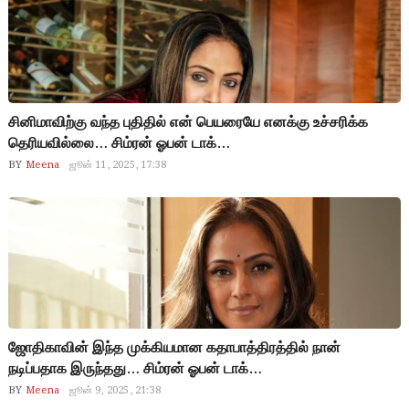
சினிமாவிற்கு வந்த புதிதில் என் பெயரையே எனக்கு உச்சரிக்க
தெரியவில்லை… சிம்ரன் ஓபன் டாக்…
BY
Meena
ஜூன் 11, 2025, 17:38
ஜோதிகாவின் இந்த முக்கியமான கதாபாத்திரத்தில் நான்
நடிப்பதாக இருந்தது… சிம்ரன் ஓபன் டாக்…
BY
Meena
ஜூன் 9, 2025, 21:38