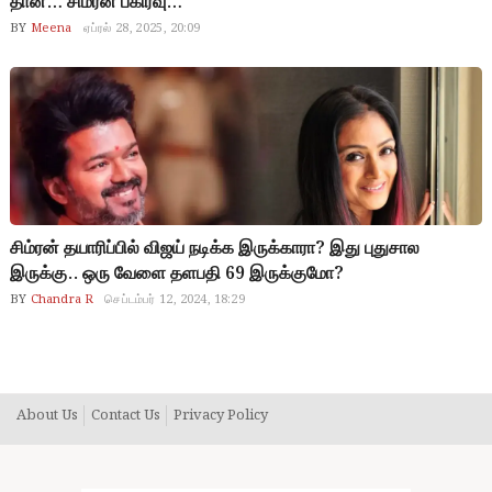
தான்… சிம்ரன் பகிர்வு…
BY
Meena
ஏப்ரல் 28, 2025, 20:09
சிம்ரன் தயாரிப்பில் விஜய் நடிக்க இருக்காரா? இது புதுசால
இருக்கு.. ஒரு வேளை தளபதி 69 இருக்குமோ?
BY
Chandra R
செப்டம்பர் 12, 2024, 18:29
vijaysimran
About Us
Contact Us
Privacy Policy