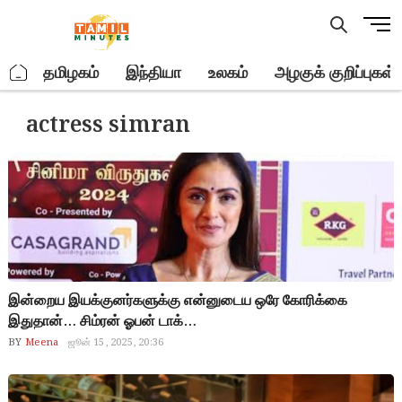
Skip
M
to
e
content
n
.
தமிழகம்
இந்தியா
உலகம்
அழகுக் குறிப்புகள்
u
B
actress simran
u
t
t
o
n
இன்றைய இயக்குனர்களுக்கு என்னுடைய ஒரே கோரிக்கை
இதுதான்… சிம்ரன் ஓபன் டாக்…
BY
Meena
ஜூன் 15, 2025, 20:36