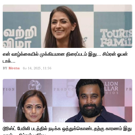
என் வாழ்க்கையில் முக்கியமான திரைப்படம் இது… சிம்ரன் ஓபன்
டாக்…
BY
Meena
மே 14, 2025, 11:56
டூரிஸ்ட் பேமிலி படத்தில் நடிக்க ஒத்துக்கொண்டதற்கு காரணம் இது