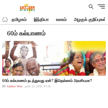
Skip
M
to
e
content
n
.
தமிழகம்
இந்தியா
உலகம்
அழகுக் குறிப்புகள்
u
B
60ம் கல்யாணம்
u
t
t
o
n
60ம் கல்யாணம் நடத்துவது ஏன்? இதெல்லாம் அவசியமா?
BY
Sankar Velu
ஜூன் 23, 2025, 07:18
60th marriage