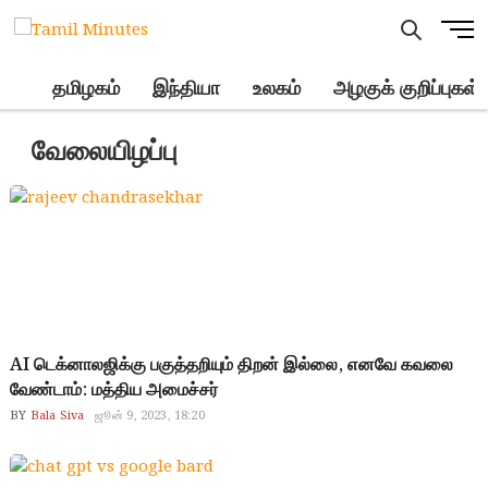
Skip
M
to
e
content
n
.
தமிழகம்
இந்தியா
உலகம்
அழகுக் குறிப்புகள்
u
B
வேலையிழப்பு
u
t
t
o
n
AI டெக்னாலஜிக்கு பகுத்தறியும் திறன் இல்லை, எனவே கவலை
வேண்டாம்: மத்திய அமைச்சர்
BY
Bala Siva
ஜூன் 9, 2023, 18:20