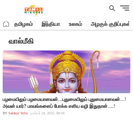
Skip
M
to
e
content
n
.
தமிழகம்
இந்தியா
உலகம்
அழகுக் குறிப்புகள்
u
B
வால்மீகி
u
t
t
o
n
பழமையிலும் பழமையானவன்…புதுமையிலும் புதுமையானவன்…!
அவன் யார்? பாவங்களைப் போக்க எளிய வழி இதுதான்….!
BY
Sankar Velu
டிசம்பர் 24, 2022, 08:04
Lord Ramar