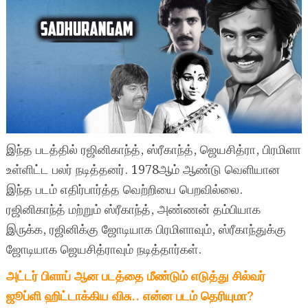
இந்த படத்தில் ரஜினிகாந்த், ஸ்ரீகாந்த், ஜெயசித்ரா, பிரமிளா
உள்ளிட்ட பலர் நடித்தனர். 1978ஆம் ஆண்டு வெளியான
இந்த படம் எதிர்பார்த்த வெற்றியை பெறவில்லை.
ரஜினிகாந்த் மற்றும் ஸ்ரீகாந்த், அண்ணன் தம்பியாக
இருக்க, ரஜினிக்கு ஜோடியாக பிரமிளாவும், ஸ்ரீகாந்துக்கு
ஜோடியாக ஜெயசித்ராவும் நடித்தார்கள்.
அட்டர் பிளாப் ஆன படத்தை மீண்டும் எடுத்து சில்வர்
ஜூப்ளி ஹிட்டாக்கிய விசு.. என்ன படம் தெரியுமா?