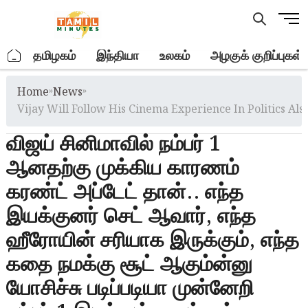
Skip
M
to
e
content
n
.
தமிழகம்
இந்தியா
உலகம்
அழகுக் குறிப்புகள்
u
B
Home
»
News
»
u
t
Vijay Will Follow His Cinema Experience In Politics Als
t
விஜய் சினிமாவில் நம்பர் 1
o
n
ஆனதற்கு முக்கிய காரணம்
கரண்ட் அப்டேட் தான்.. எந்த
இயக்குனர் செட் ஆவார், எந்த
ஹீரோயின் சரியாக இருக்கும், எந்த
கதை நமக்கு சூட் ஆகும்ன்னு
யோசிச்சு படிப்படியா முன்னேறி