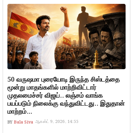
50 வருஷமா புரையோடி இருந்த சிஸ்டத்தை
மூன்று மாதங்களில் மாற்றிவிட்டார்
முதலமைச்சர் விஜய்.. லஞ்சம் வாங்க
பயப்படும் நிலைக்கு வந்துவிட்டது.. இதுதான்
மாற்றம்…
ஆகஸ்ட் 9, 2026, 14:55
BY
Bala Siva