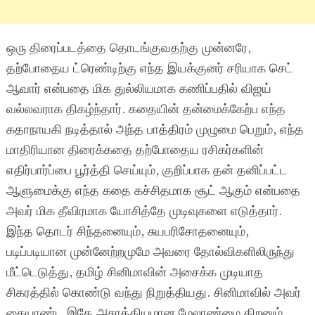
ஒரு திரைப்படத்தை தொடங்குவதற்கு முன்னரே,
தற்போதைய ட்ரெண்டிற்கு எந்த இயக்குனர் சரியாக செட்
ஆவார் என்பதை மிக துல்லியமாக கணிப்பதில் விஜய்
வல்லவராக திகழ்ந்தார். கதையின் தன்மைக்கேற்ப எந்த
கதாநாயகி நடித்தால் அந்த பாத்திரம் முழுமை பெறும், எந்த
மாதிரியான திரைக்கதை தற்போதைய ரசிகர்களின்
எதிர்பார்ப்பை பூர்த்தி செய்யும், குறிப்பாக தன் தனிப்பட்ட
ஆளுமைக்கு எந்த கதை கச்சிதமாக சூட் ஆகும் என்பதை
அவர் மிக தீவிரமாக யோசித்தே முடிவுகளை எடுத்தார்.
இந்த தொடர் சிந்தனையும், சுயபரிசோதனையும்,
படிப்படியான முன்னேற்றமுமே அவரை தோல்விகளிலிருந்து
மீட்டெடுத்து, தமிழ் சினிமாவின் அசைக்க முடியாத
சிகரத்தில் கொண்டு வந்து நிறுத்தியது. சினிமாவில் அவர்
கையாண்ட இதே அசாத்தியமான மேலாண்மை திறனும்