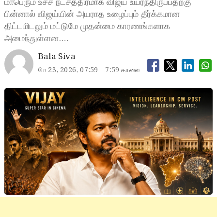
மாபெரும் உச்ச நட்சத்திரமாக விஜய் உயர்ந்திருப்பதற்கு
பின்னால் விஜய்யின் அயராத உழைப்பும் தீர்க்கமான
திட்டமிடலும் மட்டுமே முதன்மை காரணங்களாக
அமைந்துள்ளன.…
Bala Siva
மே 23, 2026, 07:59
7:59 காலை