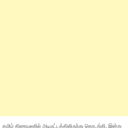
தமிழ் திரையுலகில் அடிமட்டத்திலிருந்து தொடங்கி, இன்று