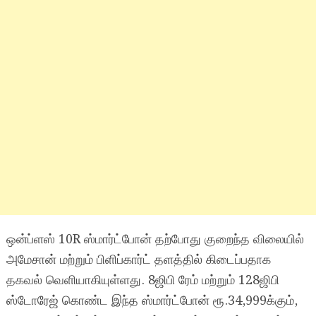
ஒன்ப்ளஸ் 10R ஸ்மார்ட்போன் தற்போது குறைந்த விலையில்
அமேசான் மற்றும் பிளிப்கார்ட் தளத்தில் கிடைப்பதாக
தகவல் வெளியாகியுள்ளது. 8ஜிபி ரேம் மற்றும் 128ஜிபி
ஸ்டோரேஜ் கொண்ட இந்த ஸ்மார்ட்போன் ரூ.34,999க்கும்,