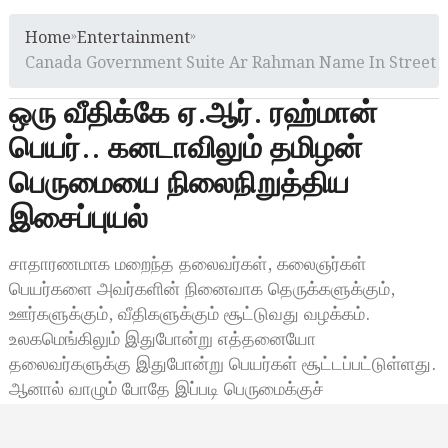
Home
»
Entertainment
»
Canada Government Suite Ar Rahman Name In Street
ஒரு வீதிக்கே ஏ.ஆர். ரஹ்மான்
பெயர்.. கனடாவிலும் தமிழன்
பெருமையை நிலைநிறுத்திய
இசைப்புயல்
சாதாரணமாக மறைந்த தலைவர்கள், கலைஞர்கள்
பெயர்களை அவர்களின் நினைவாக தெருக்களுக்கும்,
ஊர்களுக்கும், வீதிகளுக்கும் சூட்டுவது வழக்கம்.
உலகமெங்கிலும் இதுபோன்று எத்தனையோ
தலைவர்களுக்கு இதுபோன்று பெயர்கள் சூட்டப்பட்டுள்ளது.
ஆனால் வாழும் போதே இப்படி பெருமைக்குச்
சொந்தக்காரராக…