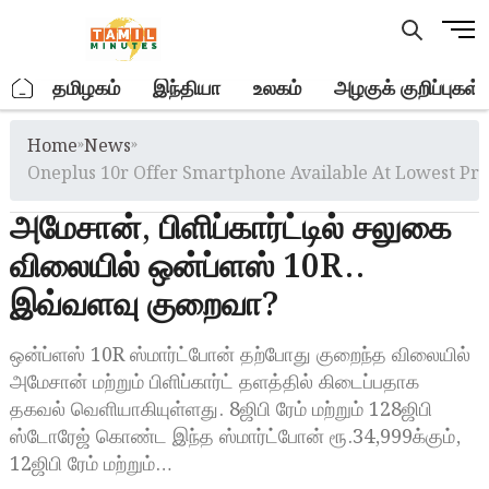
Skip
M
to
e
content
n
.
தமிழகம்
இந்தியா
உலகம்
அழகுக் குறிப்புகள்
u
B
Home
»
News
»
u
t
Oneplus 10r Offer Smartphone Available At Lowest Pri
t
அமேசான், பிளிப்கார்ட்டில் சலுகை
o
n
விலையில் ஒன்ப்ளஸ் 10R..
இவ்வளவு குறைவா?
ஒன்ப்ளஸ் 10R ஸ்மார்ட்போன் தற்போது குறைந்த விலையில்
அமேசான் மற்றும் பிளிப்கார்ட் தளத்தில் கிடைப்பதாக
தகவல் வெளியாகியுள்ளது. 8ஜிபி ரேம் மற்றும் 128ஜிபி
ஸ்டோரேஜ் கொண்ட இந்த ஸ்மார்ட்போன் ரூ.34,999க்கும்,
12ஜிபி ரேம் மற்றும்…