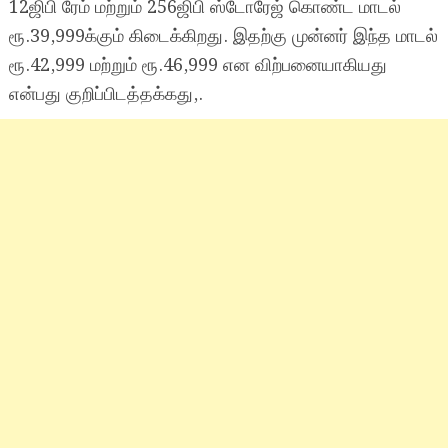
12ஜிபி ரேம் மற்றும் 256ஜிபி ஸ்டோரேஜ் கொண்ட மாடல்
ரூ.39,999க்கும் கிடைக்கிறது. இதற்கு முன்னர் இந்த மாடல்
ரூ.42,999 மற்றும் ரூ.46,999 என விற்பனையாகியது
என்பது குறிப்பிடத்தக்கது,.