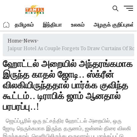
Skip
M
to
e
content
n
.
தமிழகம்
இந்தியா
உலகம்
அழகுக் குறிப்புகள்
u
B
Home
»
News
»
u
t
Jaipur Hotel As Couple Forgets To Draw Curtains Of R
t
ஹோட்டல் அறையில் அந்தரங்கமாக
o
n
இருந்த காதல் ஜோடி.. ஸ்க்ரீன்
விலகியிருந்ததால் பார்க்க குவிந்த
கூட்டம்.. டிராபிக் ஜாம் ஆனதால்
பரபரப்பு..!
ஜெய்ப்பூரில் ஒரு நட்சத்திர ஹோட்டல் அறையில், ஒரு
ஜோடி நெருக்கமாக இருந்த தருணம், ஜன்னல் திரை விலகி
இருந்ததால், வெளியிலிருந்து ஒருவரால் படமாக்கப்பட்டு,