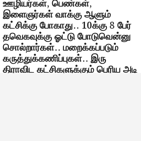
ஊழியர்கள், பெண்கள்,
இளைஞர்கள் வாக்கு ஆளும்
கட்சிக்கு போகாது.. 10க்கு 8 பேர்
தவெகவுக்கு ஓட்டு போடுவென்னு
சொல்றார்கள்.. மறைக்கப்படும்
கருத்துக்கணிப்புகள்.. இரு
திராவிட கட்சிகளுக்கும் பெரிய அடி
காத்திருக்கிறது.. எவ்வளவு பெரிய
கட்சியாக இருந்தாலும், எவ்வளவு
பெரிய கூட்டணியாக இருந்தாலும்
மக்கள் முடிவு செய்திட்டால்
மண்ணை கவ்வத்தான் செய்யும்..
தமிழக அரசியல் வரலாறு அப்படி…!