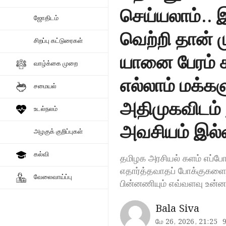
செய்யலாம்.. 
ஜோதிடம்
வெற்றி தான் ம
சிறப்பு கட்டுரைகள்
யானை பேரம் க
வாழ்க்கை முறை
எல்லாம் மக்கள
சமையல்
அதிமுகவிடம்
உடல்நலம்
அவசியம் இல
அழகுக் குறிப்புகள்
கல்வி
தமிழக அரசியல் களம் எப்போ
எதார்த்தவாதப் போக்குகளைக
வேலைவாய்ப்பு
பின்னணியும் எவ்வளவு உன்னத
Bala Siva
மே 26, 2026, 21:25