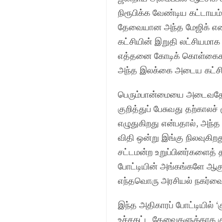
நிரூபிக்க வேண்டிய கட்டாயம
தேவையான அந்த மேஜிக் எண
கட்சியின் இறுதி லட்சியமா
எத்தனை கோடிக் கொள்கைகளை
அந்த இலக்கை அடைய கட்சிக
பெரும்பான்மையை அடைவதே இல
குறித்துப் பேசுவது தற்காலச
எழுதுகிறது என்பதால், அந்
விதி ஒன்று இங்கு நிலவுகிறத
சட்டமன்ற உறுப்பினர்களைத்
போட்டியின் அங்கங்களே ஆகும்.
எந்தவொரு அரசியல் நகர்வைய
இந்த அதிகாரப் போட்டியில் ‘
உச்சகட்ட தேவைகளுக்காக கு