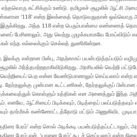
் எந்தவொரு கட்சிக்கும் உண்டு. தமிழகச் சூழலில் ஆட்சி அமை
்களான ‘118’ என்ற இலக்கைத் தொடுவதுதான் ஒவ்வொரு அ
க இருக்கிறது. அந்த 118 என்ற பெரும்பான்மை எண்ணைத் தொ
ப் பேசினாலும், அது வெற்று முழக்கமாகவே போய்விடும் என
ள் எந்த எல்லைக்கும் செல்லத் துணிகின்றன.
க்கு என்றான பின்பு, அதற்காகப் பயன்படுத்தப்படும் வழி
் சூழலில் அர்த்தமற்றதாகிவிடுகிறது. அரசியலில் வெற்றி மட்ட
த வெற்றியைப் பெற என்ன வேண்டுமானாலும் செய்யலாம் என்ற 
ு. தேர்தலுக்கு முன்பான கூட்டணிகள், தேர்தலுக்குப் பின்பான 
 தக்கவைத்துக் கொள்ளும் உத்திகள் என அனைத்தும் இந்த அத
 எனவே, ஆட்சியைப் பிடிக்கவும், பிடித்தைப் பலப்படுத்தவும் எ
ும் தார்மீகக் கண்ணோட்டத்தோடு மட்டும் அணுகிவிட முடியா
குதிரை பேரம்’ என்ற சொல் அடிக்கடி பயன்படுத்தப்பட்டாலும், அ
திரை பேரம் ஏன், ‘யானை பேரம்’ கூடச் செய்யலாம் என்ற நில