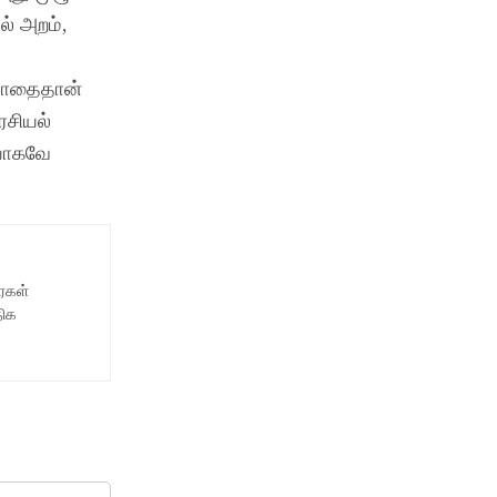
ல் அறம்,
 பாதைதான்
ரசியல்
ியாகவே
ைகள்
திக