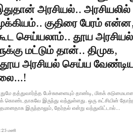
இதுதான் அரசியல்.. அரசியலில்
ுக்கியம்.. குதிரை பேரம் என்ன
ூட செய்யலாம்.. தூய அரசியல்
ுக்கு மட்டும் தான்.. திமுக,
 தூய அரசியல் செய்ய வேண்டி
்லை…!
துமே தத்துவார்த்த பேச்சுகளையும் தாண்டி, மிகக் கடுமையா
் கொண்டதாகவே இருந்து வந்துள்ளது. ஒரு கட்சியின் தோற்
மானதாக இருந்தாலும், தேர்தல் என்று வந்துவிட்டால்…
9:25 மணி