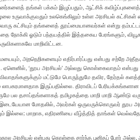
ினர்களைத் தங்கள் பக்கம் இழுப்பதும், ஆட்சிக் கவிழ்ப்புகளைத் 
லை உருவாக்குவதும் உலகெங்கிலும் உள்ள அரசியல் கட்சிகள்
வொரு கட்சியும் தங்களைத் தூய்மையானவர்கள் என்று தம்பட்டம்
தை நோக்கி ஓடும் பந்தயத்தில் இத்தகைய பேரங்களும், வியூக
 கருவிகளாகவே மாறிவிட்டன.
ையையும், அறநெறிகளையும் எதிர்பார்ப்பது என்பது சற்றே அதீ
து. ஏனெனில், ‘தூய அரசியல்’ அல்லது கொள்கைவாதம் என்பத
 விவாதங்களுக்கும் மட்டுமே பொருந்துமே தவிர, தேர்தல் களத்தி
் லாபகரமானதாக இருப்பதில்லை. திராவிடப் பேரியக்கங்களான த
ுமே பல தசாப்தங்களாகத் தமிழகத்தை மாறி மாறி ஆண்டு வர
கு இடையேயான மோதலில், அவர்கள் ஒருவருக்கொருவர் தூய அர
் இல்லை; மாறாக, எதிரணியை வீழ்த்தித் தாங்கள் வெல்வதே 
தற்கால அரசியல் என்பது கொள்கை சார்ந்த புனிதப் போர் அல்ல, 