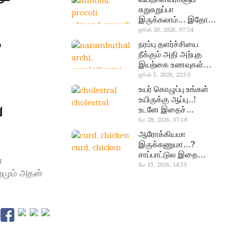
சுறுசுறுப்பா
இருக்கலாம்… இதோ
almond, procoli
சூப்பர் உணவுகள்!
ஜூன் 20, 2026, 07:54
,
நரம்பு தளர்ச்சியை
நீக்கும் அதி அற்புத
இயற்கை உணவுகள்…
தவற விட்டுறாதீங்க!
ஜூன் 5, 2026, 22:59
narambuthalar
உயர் கொழுப்பு உங்கள்
chi,
உயிருக்கு ஆப்பு..!
ய
cholestral
pasalaikeerai
உடனே இதைச்
செய்யுங்க!
மே 28, 2026, 07:18
ஆரோக்கியமா
இருக்கணுமா…?
curd, chicken
சாப்பாட்டுல இதை
ன
எல்லாம்
மே 13, 2026, 14:35
றமும் அதன்
சேர்த்துடாதீங்க…!