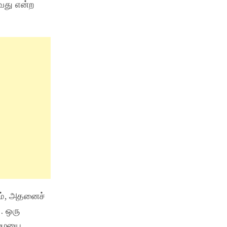
வது என்ற
ும், அதனைச்
. ஒரு
்மையை