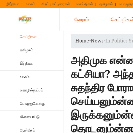
Skip
இந்தியா
உலகம்
சிறப்பு கட்டுரைகள்
செய்திகள்
தமிழகம்
பொழுது
to
content
ஹோம்
செய்திகள
செய்திகள்
Home
»
News
»
In Politics 
தமிழகம்
அதிமுக என்ன 
இந்தியா
கட்சியா? அந்த
உலகம்
சுதந்திர போர
தொழில்நுட்பம்
செய்யனும்ன்ன
பொழுதுபோக்கு
இருக்கனும்ன
விளையாட்டு
தொடனும்ன்னா
ஆன்மீகம்