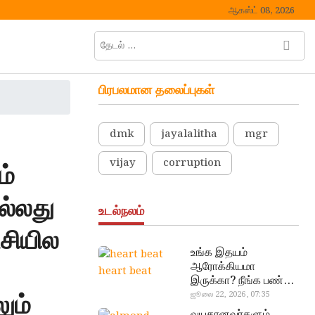
ஆகஸ்ட் 08, 2026
தேடல்
M
…
e
n
பிரபலமான தலைப்புகள்
u
B
u
dmk
jayalalitha
mgr
t
t
vijay
corruption
ம்
o
n
ல்லது
உடல்நலம்
சியில
உங்க இதயம்
ஆரோக்கியமா
heart beat
இருக்கா? நீங்க பண்ண
ும்
வேண்டிய எளிய 5
ஜூலை 22, 2026, 07:35
டெஸ்ட்!
வயதானவர்களும்