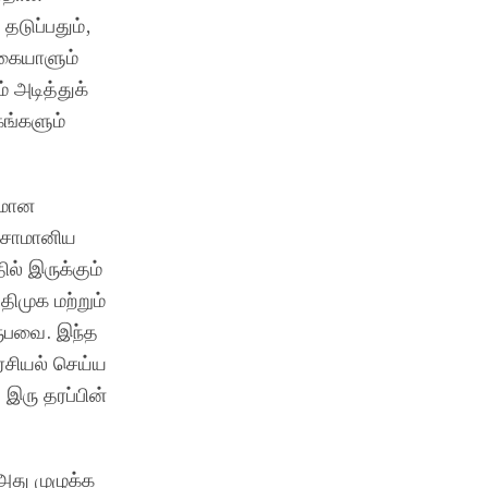
தடுப்பதும்,
 கையாளும்
 அடித்துக்
ங்களும்
தமான
ு சாமானிய
ல் இருக்கும்
ிமுக மற்றும்
ுபவை. இந்த
சியல் செய்ய
இரு தரப்பின்
அது முழுக்க