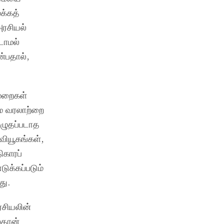
க்கத்
ரசியல்
டாமல்
்பதால்,
முறைகள்
ுமே வரலாற்றை
எழுதப்படாத
வியூகங்கள்,
ிகாரப்
டுக்கப்படும்
து.
ரசியலின்
ைதான்