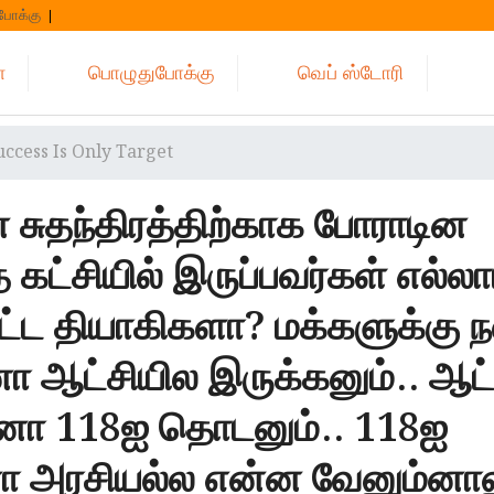
போக்கு
்
பொழுதுபோக்கு
வெப் ஸ்டோரி
Success Is Only Target
சுதந்திரத்திற்காக போராடின
 கட்சியில் இருப்பவர்கள் எல்லா
ாட்ட தியாகிகளா? மக்களுக்கு ந
ா ஆட்சியில இருக்கனும்.. ஆட்
்னா 118ஐ தொடனும்.. 118ஐ
 அரசியல்ல என்ன வேனும்னால