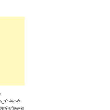
ன
றமும் அதன்
கு அறநெறிகளை