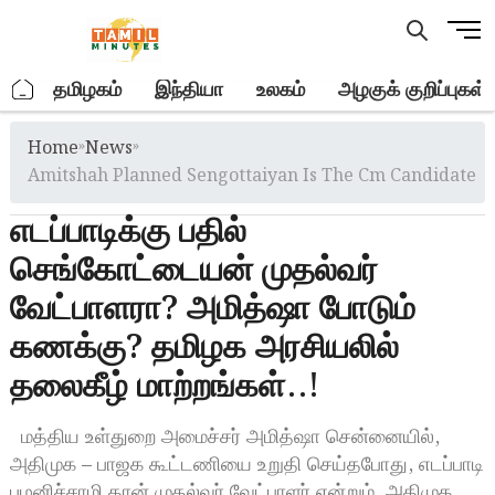
Skip
M
to
e
content
n
.
தமிழகம்
இந்தியா
உலகம்
அழகுக் குறிப்புகள்
u
B
Home
»
News
»
u
t
Amitshah Planned Sengottaiyan Is The Cm Candidate
t
எடப்பாடிக்கு பதில்
o
n
செங்கோட்டையன் முதல்வர்
வேட்பாளரா? அமித்ஷா போடும்
கணக்கு? தமிழக அரசியலில்
தலைகீழ் மாற்றங்கள்..!
மத்திய உள்துறை அமைச்சர் அமித்ஷா சென்னையில்,
அதிமுக – பாஜக கூட்டணியை உறுதி செய்தபோது, எடப்பாடி
பழனிச்சாமி தான் முதல்வர் வேட்பாளர் என்றும், அதிமுக