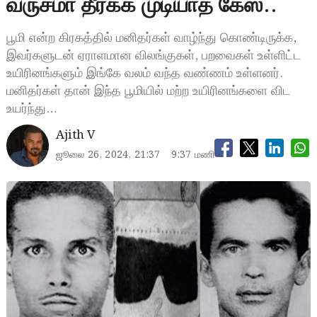
வருசமா தீர்க்க முடியாத கேஸ்..
பூமி என்ற கிரகத்தில் மனிதர்கள் வாழ்ந்து கொண்டிருக்க,
இவர்களுடன் ஏராளமான விலங்குகள், பறவைகள் உள்ளிட்ட
உயிரினங்களும் இங்கே வலம் வந்த வண்ணம் உள்ளனர்.
மனிதர்கள் தான் இந்த பூமியில் மற்ற உயிரினங்களை விட
உயர்ந்து…
Ajith V
ஜூலை 26, 2024, 21:37
9:37 மணி