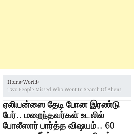
Home
»
World
»
Two People Missed Who Went In Search Of Aliens
ஏலியன்ஸை தேடி போன இரண்டு
பேர்.. மறைந்தவர்கள் உடலில்
போலீஸார் பார்த்த விஷயம்.. 60