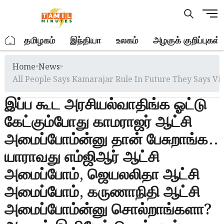
Skip
M
to
e
content
n
.
தமிழகம்
இந்தியா
உலகம்
அழகுக் குறிப்புகள்
u
B
Home
»
News
»
u
t
All People Says Kamarajar Rule In Future They Says Vij
t
இப்ப கூட அரசியல்வாதிங்க ஓட்டு
o
n
கேட்கும்போது காமராஜர் ஆட்சி
அமைப்போம்ன்னு தான் பேசுறாங்க..
யாராவது எம்ஜிஆர் ஆட்சி
அமைப்போம், ஜெயலலிதா ஆட்சி
அமைப்போம், கருணாநிதி ஆட்சி
அமைப்போம்ன்னு சொல்றாங்களா?