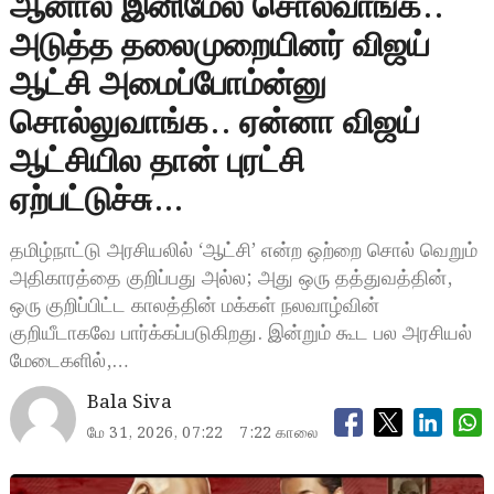
ஆனால் இனிமேல் சொல்வாங்க..
அடுத்த தலைமுறையினர் விஜய்
ஆட்சி அமைப்போம்ன்னு
சொல்லுவாங்க.. ஏன்னா விஜய்
ஆட்சியில தான் புரட்சி
ஏற்பட்டுச்சு…
தமிழ்நாட்டு அரசியலில் ‘ஆட்சி’ என்ற ஒற்றை சொல் வெறும்
அதிகாரத்தை குறிப்பது அல்ல; அது ஒரு தத்துவத்தின்,
ஒரு குறிப்பிட்ட காலத்தின் மக்கள் நலவாழ்வின்
குறியீடாகவே பார்க்கப்படுகிறது. இன்றும் கூட பல அரசியல்
மேடைகளில்,…
Bala Siva
மே 31, 2026, 07:22
7:22 காலை