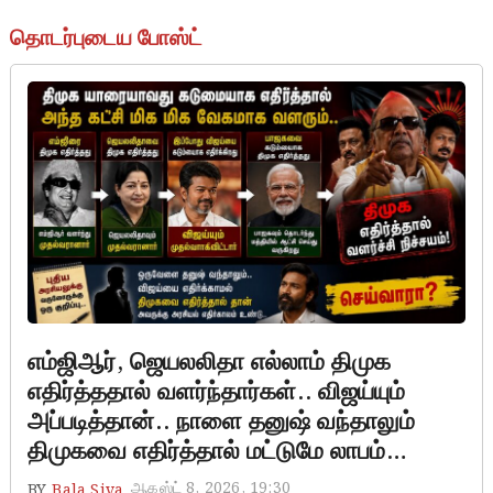
தொடர்புடைய போஸ்ட்
எம்ஜிஆர், ஜெயலலிதா எல்லாம் திமுக
எதிர்த்ததால் வளர்ந்தார்கள்.. விஜய்யும்
அப்படித்தான்.. நாளை தனுஷ் வந்தாலும்
திமுகவை எதிர்த்தால் மட்டுமே லாபம்…
ஆகஸ்ட் 8, 2026, 19:30
BY
Bala Siva