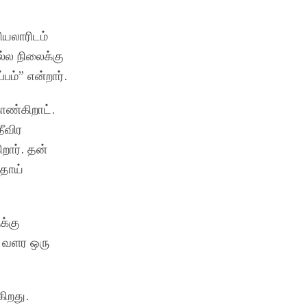
ியலாரிடம்
்ல நிலைக்கு
பம்” என்றார்.
ாண்கிறாட்.
ீவிர
றார். தன்
 தாய்
க்கு
் வளர ஒரு
ிறது.