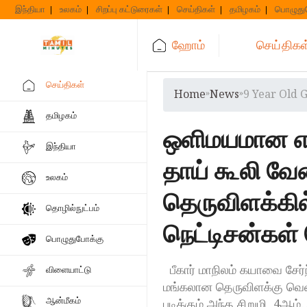
Skip
இந்தியா
உலகம்
சிறப்பு கட்டுரைகள்
செய்திகள்
தமிழகம்
பொழுது
to
content
ஹோம்
செய்திகள
செய்திகள்
Home
»
News
»
9 Year Old 
தமிழகம்
ஒளிமயமான எதி
இந்தியா
தாய் கூலி வே
உலகம்
தெருவிளக்கில்
தொழில்நுட்பம்
நெட்டிசன்கள் 
பொழுதுபோக்கு
பீகார் மாநிலம் கயாவை சேர
விளையாட்டு
மங்கலான தெருவிளக்கு வெளிச
ஆன்மீகம்
படிக்கும் அந்த சிறுமி, 4ஆம்