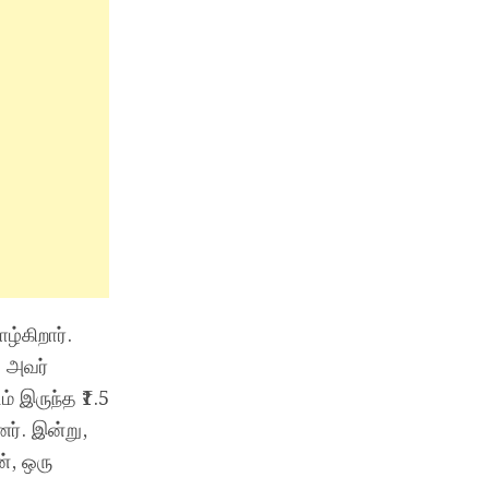
ழ்கிறார்.
ு அவர்
ம் இருந்த ₹1.5
ர். இன்று,
், ஒரு