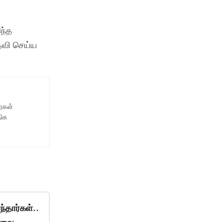
ந்த
தவி செய்ய
ைகள்
திக
்தார்கள்..