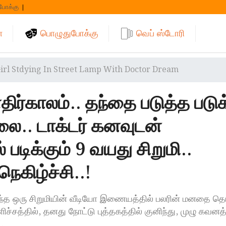
போக்கு
்
பொழுதுபோக்கு
வெப் ஸ்டோரி
Girl Stdying In Street Lamp With Doctor Dream
ர்காலம்.. தந்தை படுத்த படு
லை.. டாக்டர் கனவுடன்
 படிக்கும் 9 வயது சிறுமி..
நெகிழ்ச்சி..!
்ந்த ஒரு சிறுமியின் வீடியோ இணையத்தில் பலரின் மனதை தொ
்சத்தில், தனது நோட்டு புத்தகத்தில் குனிந்து, முழு கவனத
…