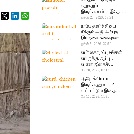
சுறுசுறுப்பா
இருக்கலாம்… இதோ
almond, procoli
சூப்பர் உணவுகள்!
ஜூன் 20, 2026, 07:54
நரம்பு தளர்ச்சியை
நீக்கும் அதி அற்புத
இயற்கை உணவுகள்…
தவற விட்டுறாதீங்க!
ஜூன் 5, 2026, 22:59
narambuthalar
உயர் கொழுப்பு உங்கள்
chi,
உயிருக்கு ஆப்பு..!
cholestral
pasalaikeerai
உடனே இதைச்
செய்யுங்க!
மே 28, 2026, 07:18
ஆரோக்கியமா
இருக்கணுமா…?
curd, chicken
சாப்பாட்டுல இதை
எல்லாம்
மே 13, 2026, 14:35
சேர்த்துடாதீங்க…!