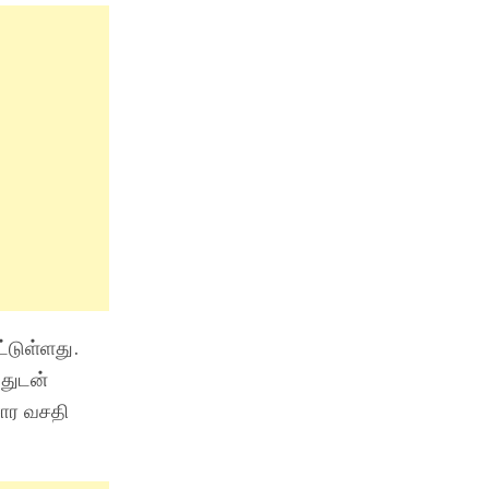
்டுள்ளது.
்துடன்
்சார வசதி