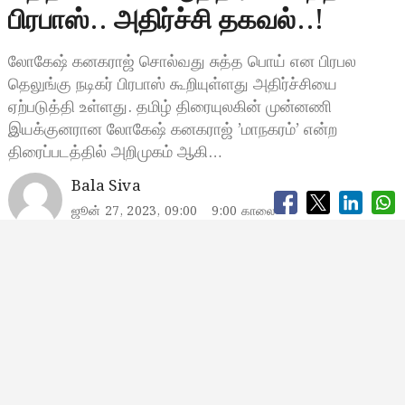
பிரபாஸ்.. அதிர்ச்சி தகவல்..!
லோகேஷ் கனகராஜ் சொல்வது சுத்த பொய் என பிரபல
தெலுங்கு நடிகர் பிரபாஸ் கூறியுள்ளது அதிர்ச்சியை
ஏற்படுத்தி உள்ளது. தமிழ் திரையுலகின் முன்னணி
இயக்குனரான லோகேஷ் கனகராஜ் ’மாநகரம்’ என்ற
திரைப்படத்தில் அறிமுகம் ஆகி…
Bala Siva
ஜூன் 27, 2023, 09:00
9:00 காலை