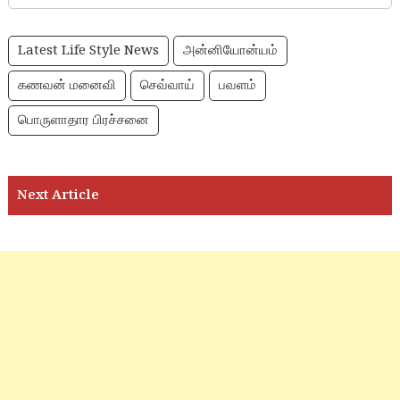
Latest Life Style News
அன்னியோன்யம்
கணவன் மனைவி
செவ்வாய்
பவளம்
பொருளாதார பிரச்சனை