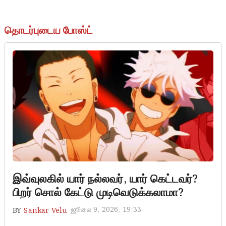
தொடர்புடைய போஸ்ட்
hero and villain
இவ்வுலகில் யார் நல்லவர், யார் கெட்டவர்?
பிறர் சொல் கேட்டு முடிவெடுக்கலாமா?
ஜூலை 9, 2026, 19:33
BY
Sankar Velu