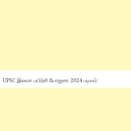
UPSC இலவச பயிற்சி யோஜனா 2024 படிவம்: