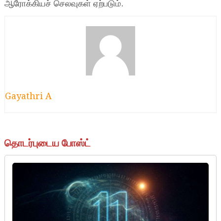
ஆரோக்கியச் செலவுகள் ஏற்படும்.
Gayathri A
தொடர்புடைய போஸ்ட்