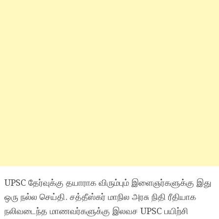
UPSC தேர்வுக்கு தயாராக விரும்பும் இளைஞர்களுக்கு இது
ஒரு நல்ல செய்தி. சத்தீஸ்கர் மாநில அரசு நிதி ரீதியாக
நலிவடைந்த மாணவர்களுக்கு இலவச UPSC பயிற்சி