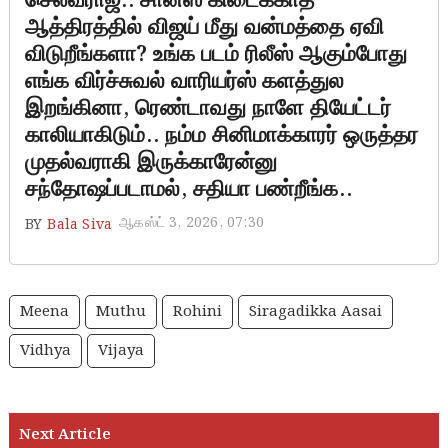
செல்வராஜ்.. சான்ஸ் கிடைக்காத
ஆத்திரத்தில் விஜய் மீது வன்மத்தை ஏவி
விடுறீங்களா? உங்க படம் ரிலீஸ் ஆகும்போது
எங்க விர்ச்சுவல் வாரியர்ஸ் களத்துல
இறங்கினா, ரெண்டாவது நாளே தியேட்டர்
காலியாகிடும்.. நம்ம சினிமாக்காரர் ஒருத்தர
முதல்வராகி இருக்காரேன்னு
சந்தோஷப்படாமல், சதியா பண்றீங்க..
ஆகஸ்ட் 3, 2026, 07:30
BY
Bala Siva
Meena
Muthu
Rohini
Siragadikka Aasai
Vidhya
Vijaya