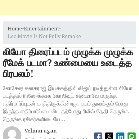
Home
»
Entertainment
»
Leo Movie Is Not Fully Remake
லியோ திரைப்படம் முழுக்க முழுக்க
ரீமேக் படமா? உண்மையை உடைத்த
பிரபலம்!
லோகேஷ் கனகராஜ் இயக்கத்தில் விஜய் நடித்துள்ள லியோ
படத்தில் ரிலீஸுக்காக கோலிவுட் சினிமாவே மிகுந்த
எதிர்பார்ப்புடன் காத்திருக்கின்றது. படம் துவங்கும் போது
இருந்த எதிர்பார்ப்பை விட தற்போது ரிலீஸ் தேதி நெருங்க
நெருங்க ரசிகர்களிடையே…
Velmurugan