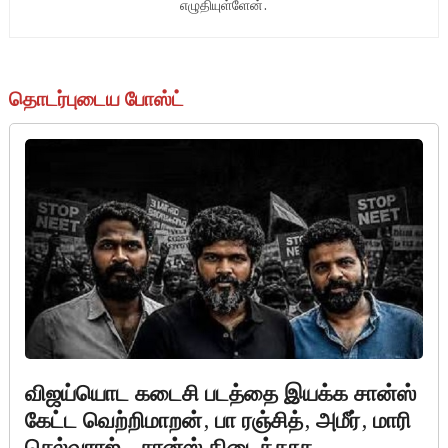
எழுதியுள்ளேன்.
தொடர்புடைய போஸ்ட்
விஜய்யொட கடைசி படத்தை இயக்க சான்ஸ்
கேட்ட வெற்றிமாறன், பா ரஞ்சித், அமீர், மாரி