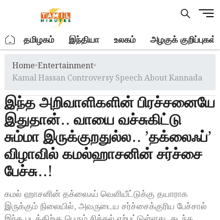
Skip
M
to
e
content
n
.
தமிழகம்
இந்தியா
உலகம்
அழகுக் குறிப்புகள்
u
B
Home
»
Entertainment
»
u
t
Kamal Hassan Controversy Speech About Kannada
t
இந்த அறிவாளிகளின் பிரச்சனையே
o
n
இதுதான்.. வாயை வச்சுகிட்டு
சும்மா இருக்குறதுல்ல.. ’தக்லைஃப்’
விழாவில் கமல்ஹாசனின் சர்ச்சை
பேச்சு..!
கமல் ஹாசனின் தக்லைஃப் வெளியீட்டுக்கு தயாராக
இருக்கும் நிலையில், அவருடைய சர்ச்சைக்குரிய பேச்சால்
இந்த படத்திற்கு பெரும் சிக்கல் ஏற்பட்டுள்ளது. கடந்த