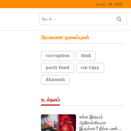
ஆகஸ்ட் 08, 2026
தேடல்
M
…
e
n
பிரபலமான தலைப்புகள்
u
B
u
corruption
dmk
t
t
party fund
cm vijay
o
n
dhanush
உடல்நலம்
உங்க இதயம்
ஆரோக்கியமா
இருக்கா? நீங்க பண்ண