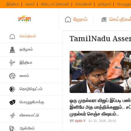
Skip
இந்தியா
உலகம்
சிறப்பு கட்டுரைகள்
செய்திகள்
தமிழகம்
பொழுது
to
content
ஹோம்
செய்திகள
செய்திகள்
TamilNadu Asse
தமிழகம்
இந்தியா
உலகம்
தொழில்நுட்பம்
ஒரு முதல்வரா விஜய் இப்படி பண
பொழுதுபோக்கு
இனிமே அத மாத்திக்கணும்.. ச
முதல்வர் செஞ்ச விஷயம்..
விளையாட்டு
BY
Ajith V
மே 13, 2026, 20:01
ஆன்மீகம்