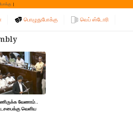
போக்கு
்
பொழுதுபோக்கு
வெப் ஸ்டோரி
mbly
்ணிருக்க வேணாம்..
ட்டசபைக்கு வெளிய