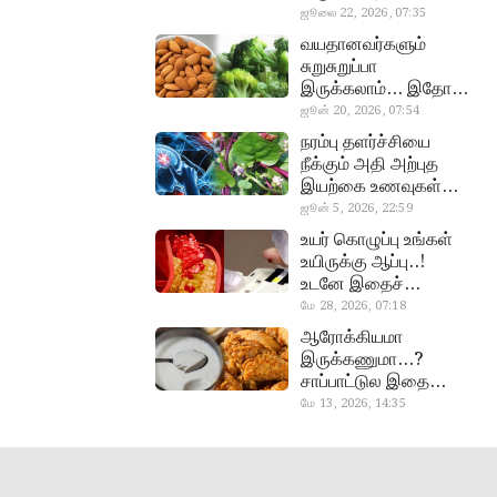
வேண்டிய எளிய 5
ஜூலை 22, 2026, 07:35
heart beat
டெஸ்ட்!
வயதானவர்களும்
சுறுசுறுப்பா
இருக்கலாம்… இதோ
சூப்பர் உணவுகள்!
ஜூன் 20, 2026, 07:54
almond, procoli
நரம்பு தளர்ச்சியை
நீக்கும் அதி அற்புத
இயற்கை உணவுகள்…
தவற விட்டுறாதீங்க!
ஜூன் 5, 2026, 22:59
narambuthalar
உயர் கொழுப்பு உங்கள்
chi,
உயிருக்கு ஆப்பு..!
pasalaikeerai
உடனே இதைச்
செய்யுங்க!
மே 28, 2026, 07:18
cholestral
ஆரோக்கியமா
இருக்கணுமா…?
சாப்பாட்டுல இதை
எல்லாம்
மே 13, 2026, 14:35
curd, chicken
சேர்த்துடாதீங்க…!