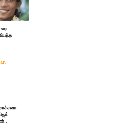
ாளரை
வியந்த
 சாச்சனா
ிஜய்
ர்..