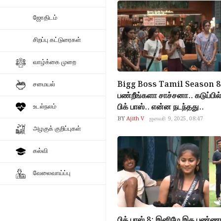
ஜோதிடம்
சிறப்பு கட்டுரைகள்
வாழ்க்கை முறை
Bigg Boss Tamil Season 8
சமையல்
பண்றீங்களா சாச்சனா.. கடுப்பில
பிக் பாஸ்.. என்ன நடந்தது..
உடல்நலம்
BY
Ajith V
ஜனவரி 9, 2025, 08:47
அழகுக் குறிப்புகள்
கல்வி
வேலைவாய்ப்பு
பிக் பாஸ் 8: இனிமே இத பண்ணாத