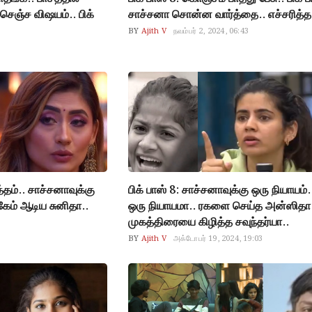
ஞ்ச விஷயம்.. பிக்
சாச்சனா சொன்ன வார்த்தை.. எச்சரித்த 
BY
Ajith V
நவம்பர் 2, 2024, 06:43
த்தம்.. சாச்சனாவுக்கு
பிக் பாஸ் 8: சாச்சனாவுக்கு ஒரு நியாயம்.
 கேம் ஆடிய சுனிதா..
ஒரு நியாயமா.. ரகளை செய்த அன்ஸிதா.
முகத்திரையை கிழித்த சவுந்தர்யா..
BY
Ajith V
அக்டோபர் 19, 2024, 19:03