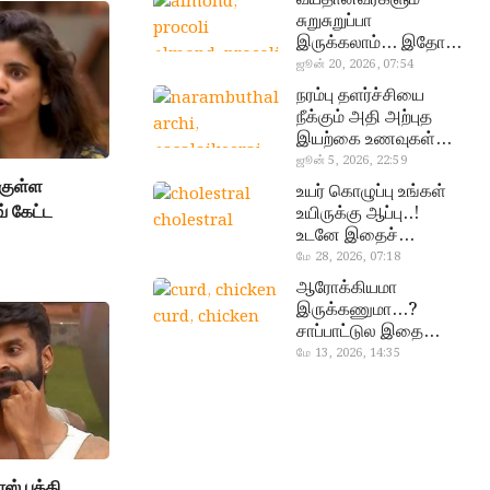
சுறுசுறுப்பா
இருக்கலாம்… இதோ
almond, procoli
சூப்பர் உணவுகள்!
ஜூன் 20, 2026, 07:54
நரம்பு தளர்ச்சியை
நீக்கும் அதி அற்புத
இயற்கை உணவுகள்…
தவற விட்டுறாதீங்க!
ஜூன் 5, 2026, 22:59
narambuthalar
 குள்ள
உயர் கொழுப்பு உங்கள்
chi,
் கேட்ட
உயிருக்கு ஆப்பு..!
cholestral
pasalaikeerai
உடனே இதைச்
செய்யுங்க!
மே 28, 2026, 07:18
ஆரோக்கியமா
இருக்கணுமா…?
curd, chicken
சாப்பாட்டுல இதை
எல்லாம்
மே 13, 2026, 14:35
சேர்த்துடாதீங்க…!
ாஸ் பத்தி