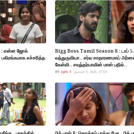
 : என்ன ஜோக்
Bigg Boss Tamil Season 8 : டாப் 5
் பகிரங்கமாக எச்சரித்த
வந்துருவியா.. சர்வ சாதாரணமாய் அர்னவ
கேள்வி.. சவுந்தர்யாவின் மாஸ் பதில்..
BY
Ajith V
ஜனவரி 9, 2025, 07:50
ீங்க.. பாசத்தில்
பிக் பாஸ் 8: கொஞ்சம் பாத்து பேசு.. பிக் ப