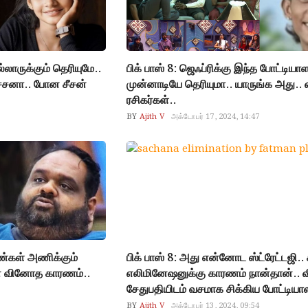
்லாருக்கும் தெரியுமே..
பிக் பாஸ் 8: ஜெஃப்ரிக்கு இந்த போட்டிய
்சனா.. போன சீசன்
முன்னாடியே தெரியுமா.. யாருங்க அது.. 
ரசிகர்கள்..
BY
Ajith V
அக்டோபர் 17, 2024, 14:47
ெண்கள் அணிக்கும்
பிக் பாஸ் 8: அது என்னோட ஸ்ட்ரேட்டஜி..
்ன வினோத காரணம்..
எலிமினேஷனுக்கு காரணம் நான்தான்.. வ
சேதுபதியிடம் வசமாக சிக்கிய போட்டியாள
BY
Ajith V
அக்டோபர் 13, 2024, 09:54