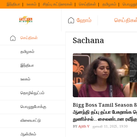
Skip
இந்தியா
உலகம்
சிறப்பு கட்டுரைகள்
செய்திகள்
தமிழகம்
பொழுது
to
content
ஹோம்
செய்திகள
செய்திகள்
Sachana
தமிழகம்
இந்தியா
உலகம்
தொழில்நுட்பம்
Bigg Boss Tamil Season 8 : 
பொழுதுபோக்கு
ஆனந்தி தப்பு தப்பா பேசுறாங்க த
துணிச்சல்.. சைலண்டான ரவீந்த
விளையாட்டு
BY
Ajith V
ஜனவரி 11, 2025, 19:30
ஆன்மீகம்