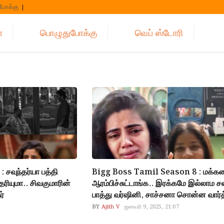
போக்கு
்
பொழுதுபோக்கு
வெப் ஸ்டோரி
சவுந்தர்யா பத்தி
Bigg Boss Tamil Season 8 : மக்க
ெரியுமா.. சிவகுமாரின்
ஆரம்பிச்சுட்டாங்க.. இரக்கமே இல்லாம சவ
ர்
பாத்து வர்ஷினி, சாச்சனா சொன்ன வார்
BY
Ajith V
ஜனவரி 9, 2025, 21:07