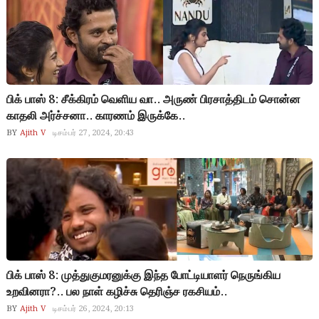
பிக் பாஸ் 8: சீக்கிரம் வெளிய வா.. அருண் பிரசாத்திடம் சொன்ன
காதலி அர்ச்சனா.. காரணம் இருக்கே..
BY
Ajith V
டிசம்பர் 27, 2024, 20:43
பிக் பாஸ் 8: முத்துகுமரனுக்கு இந்த போட்டியாளர் நெருங்கிய
உறவினரா?.. பல நாள் கழிச்சு தெரிஞ்ச ரகசியம்..
BY
Ajith V
டிசம்பர் 26, 2024, 20:13