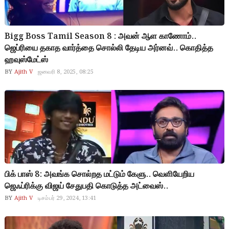
Bigg Boss Tamil Season 8 : அவன் ஆள காணோம்..
ஜெப்ரியை தகாத வார்த்தை சொல்லி தேடிய அர்னவ்.. கொதித்த
ஹவுஸ்மேட்ஸ்
BY
Ajith V
ஜனவரி 8, 2025, 08:25
பிக் பாஸ் 8: அவங்க சொல்றத மட்டும் கேளு.. வெளியேறிய
ஜெஃப்ரிக்கு விஜய் சேதுபதி கொடுத்த அட்வைஸ்..
BY
Ajith V
டிசம்பர் 29, 2024, 13:41