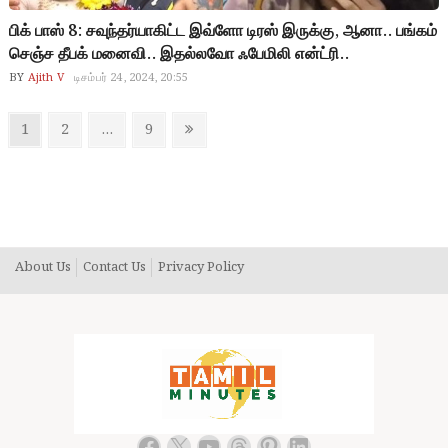
பிக் பாஸ் 8: சவுந்தர்யாகிட்ட இவ்ளோ டிரஸ் இருக்கு, ஆனா.. பங்கம்
செஞ்ச தீபக் மனைவி.. இதல்லவோ ஃபேமிலி என்ட்ரி..
BY
Ajith V
டிசம்பர் 24, 2024, 20:55
Posts
Page
Page
Page
Next
1
2
…
9
pagination
page
About Us
Contact Us
Privacy Policy
Facebook
X
YouTube
Threads
Pinterest
LinkedIn