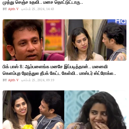
முத்து செஞ்ச உதவி.. மனச தொட்டுட்டாரு..
BY
Ajith V
டிசம்பர் 25, 2024, 14:43
பிக் பாஸ் 8: ஆம்பளைங்க மனசே இப்படித்தான்.. மனைவி
கெளம்புற நேரத்துல தீபக் கேட்ட கேள்வி.. மாஸ்டர் ஸ்ட்ரோக்ல..
BY
Ajith V
டிசம்பர் 25, 2024, 09:19