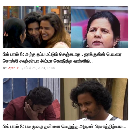
பிக் பாஸ் 8: அந்த தப்ப மட்டும் செஞ்சுடாத.. ஜாக்குலின் பெயரை
சொல்லி சவுந்தர்யா அம்மா கொடுத்த வார்னிங்..
BY
Ajith V
டிசம்பர் 25, 2024, 18:50
பிக் பாஸ் 8: பல முறை தன்னை வெறுத்த அருண் பிரசாத்திற்காக..