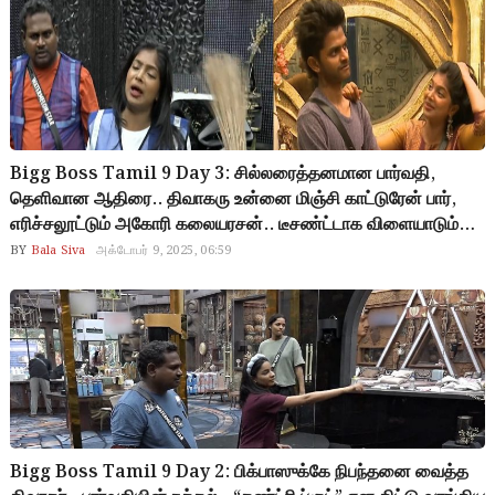
Bigg Boss Tamil 9 Day 3: சில்லரைத்தனமான பார்வதி,
தெளிவான ஆதிரை.. திவாகரு உன்னை மிஞ்சி காட்டுரேன் பார்,
எரிச்சலூட்டும் அகோரி கலையரசன்.. டீசண்ட்டாக விளையாடும்
ரம்யா, சபரி.. மூன்றாவது நாளில் ஒரிஜினல் முகம் காட்டிய
BY
Bala Siva
அக்டோபர் 9, 2025, 06:59
பார்வதி..!
Bigg Boss Tamil 9 Day 2: பிக்பாஸுக்கே நிபந்தனை வைத்த