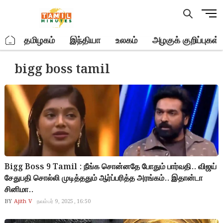
Skip
M
to
e
content
n
.
தமிழகம்
இந்தியா
உலகம்
அழகுக் குறிப்புகள்
u
B
bigg boss tamil
u
t
t
o
n
Bigg Boss 9 Tamil : நீங்க சொன்னதே போதும் பார்வதி.. விஜய்
சேதுபதி சொல்லி முடித்ததும் ஆர்ப்பரித்த அரங்கம்.. இதான்டா
சினிமா..
BY
Ajith V
நவம்பர் 9, 2025, 16:50