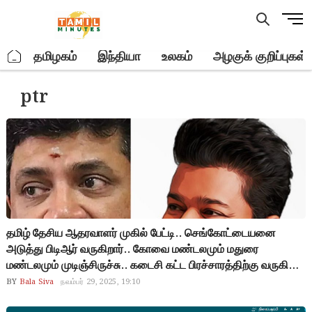
Skip
M
to
e
content
n
.
தமிழகம்
இந்தியா
உலகம்
அழகுக் குறிப்புகள்
u
B
ptr
u
t
t
o
n
தமிழ் தேசிய ஆதரவாளர் முகில் பேட்டி.. செங்கோட்டையனை
அடுத்து பிடிஆர் வருகிறார்.. கோவை மண்டலமும் மதுரை
மண்டலமும் முடிஞ்சிருச்சு.. கடைசி கட்ட பிரச்சாரத்திற்கு வருகிறார்
அஜித்.. திமுகவின் தற்போதைய எம்.எல்.ஏக்கள் சிலரே
BY
Bala Siva
நவம்பர் 29, 2025, 19:10
தவெகவுக்கு வருவார்கள்.. தமிழ்நாட்டில் ஒரு அரசியல் புரட்சி