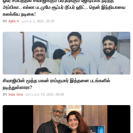
ஒரே சமயத்தில் சிவாஜிக்கும் பிரபுவுக்கும் ஜோடியாக நடித்த
அம்பிகா.. எல்லா படமுமே சூப்பர் டூப்பர் ஹிட்.. தென் இந்தியாவை
கலக்கிய நடிகை!
BY
Ajith V
டிசம்பர் 2, 2023, 20:29
சிவாஜியின் மூத்த மகன் ராம்குமார் இத்தனை படங்களில்
நடித்துள்ளாரா?
BY
Bala Siva
செப்டம்பர் 19, 2023, 08:48