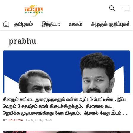
Skip
M
to
e
content
n
.
தமிழகம்
இந்தியா
உலகம்
அழகுக் குறிப்புகள்
u
B
prabhu
u
t
t
o
n
சீமானும் சாட்டை துரைமுருகனும் என்ன ஆட்டம் போட்டீங்க.. இப்ப
வெறும் 3 சதவீதம் தான் கிடைச்சிருக்கும்.. சீமானால கூட
ஜெயிக்க முடியலைங்கிறது வேற விஷயம்.. ஆனால் 4வது இடம்..
அமமுக வேட்பாளரை விட பின் தங்கிய அவமானம்.. சீமான் எல்லாம்
BY
Bala Siva
மே 4, 2026, 14:59
இனி அரசியலில் நீட்டிக்க வேண்டுமா?