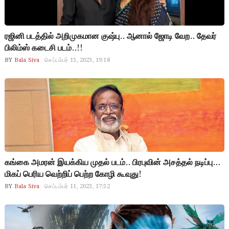
ரஜினி படத்தில் அறிமுகமான குஷ்பு.. ஆனால் ஜோடி வேற.. தேவர்
பிலிம்ஸ் கடைசி படம்..!!
BY
Bala Siva
செப்டம்பர் 15, 2023, 19:18
கங்கை அமரன் இயக்கிய முதல் படம்.. பிரபுவின் அசத்தல் நடிப்பு…
மிகப் பெரிய வெற்றிப் பெற்ற கோழி கூவுது!
BY
Bala Siva
செப்டம்பர் 11, 2023, 17:52