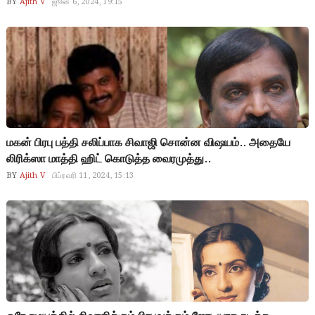
BY
Ajith V
ஜூன் 6, 2024, 19:15
மகன் பிரபு பத்தி சலிப்பாக சிவாஜி சொன்ன விஷயம்.. அதையே
லிரிக்ஸா மாத்தி ஹிட் கொடுத்த வைரமுத்து..
BY
Ajith V
பிப்ரவரி 11, 2024, 15:13