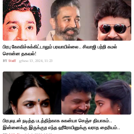
பிரபு கோவிச்சுக்கிட்டாலும் பரவாயில்லை.. சிவாஜி பற்றி கமல்
சொன்ன தகவல்!
BY
Staff
ஜூலை 13, 2024, 11:23
பிரபுவுடன் நடித்த படத்திற்காக சுகன்யா செஞ்ச தியாகம்..
இன்னைக்கு இருக்குற எந்த ஹீரோயினுக்கு வராத தைரியம்..