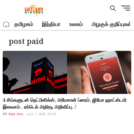
Skip
M
to
e
content
n
.
தமிழகம்
இந்தியா
உலகம்
அழகுக் குறிப்புகள்
u
B
post paid
u
t
t
o
n
4 சிம்களுடன் நெட்பிளிக்ஸ், அமேசான் ப்ரைம், ஜியோ ஹாட்ஸ்டார்
இலவசம்.. ஏர்டெல் அதிரடி அறிவிப்பு..!
BY
Bala Siva
மார்ச் 7, 2025, 09:30