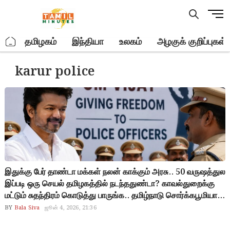
Skip
M
to
e
content
n
.
தமிழகம்
இந்தியா
உலகம்
அழகுக் குறிப்புகள்
u
B
karur police
u
t
t
o
n
இதுக்கு பேர் தாண்டா மக்கள் நலன் காக்கும் அரசு.. 50 வருஷத்துல
இப்படி ஒரு செயல் தமிழகத்தில் நடந்ததுண்டா? காவல்துறைக்கு
மட்டும் சுதந்திரம் கொடுத்து பாருங்க.. தமிழ்நாடு சொர்க்கபூமியா
மாறும்.. அரசியல்வாதிகளுக்கு பாதுகாப்பு கொடுக்கவும்,
BY
Bala Siva
ஜூன் 4, 2026, 21:36
அரசியல்வாதிகள் வீட்டுக்கும் உயரதிகாரிகள் வீட்டுக்கும் வேலை