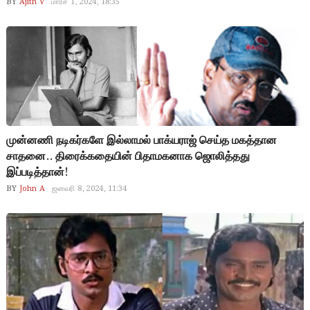
BY
Ajith V
மார்ச் 1, 2024, 18:35
முன்னணி நடிகர்களே இல்லாமல் பாக்யராஜ் செய்த மகத்தான
சாதனை.. திரைக்கதையின் பிதாமகனாக ஜொலித்தது
இப்படித்தான்!
BY
John A
ஜனவரி 8, 2024, 11:34