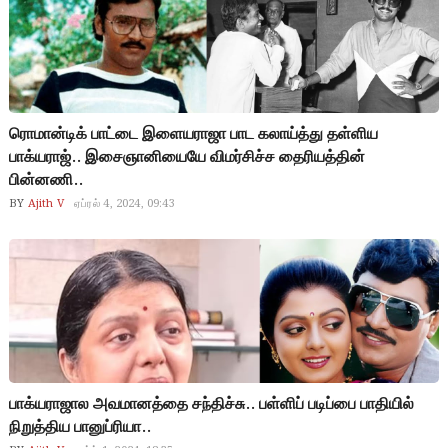
ரொமான்டிக் பாட்டை இளையராஜா பாட கலாய்த்து தள்ளிய
பாக்யராஜ்.. இசைஞானியையே விமர்சிச்ச தைரியத்தின்
பின்னணி..
BY
Ajith V
ஏப்ரல் 4, 2024, 09:43
பாக்யராஜால அவமானத்தை சந்திச்சு.. பள்ளிப் படிப்பை பாதியில்
நிறுத்திய பானுப்ரியா..