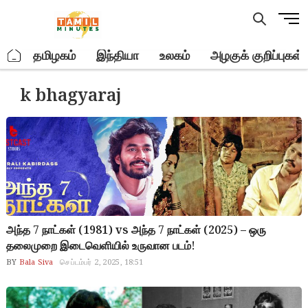
Skip
M
to
e
content
n
.
தமிழகம்
இந்தியா
உலகம்
அழகுக் குறிப்புகள்
u
B
k bhagyaraj
u
t
t
o
n
அந்த 7 நாட்கள் (1981) vs அந்த 7 நாட்கள் (2025) – ஒரு
தலைமுறை இடைவெளியில் உருவான படம்!
BY
Bala Siva
செப்டம்பர் 2, 2025, 18:51