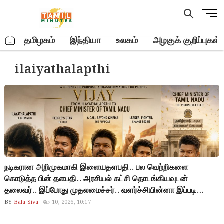
Skip
M
to
e
content
n
.
தமிழகம்
இந்தியா
உலகம்
அழகுக் குறிப்புகள்
u
B
ilaiyathalapthi
u
t
t
o
n
நடிகரான அறிமுகமாகி இளையதளபதி.. பல வெற்றிகளை
கொடுத்த பின் தளபதி.. அரசியல் கட்சி தொடங்கியவுடன்
தலைவர்.. இப்போது முதலமைச்சர்.. வளர்ச்சியின்னா இப்படி
இருக்கனும்டா.. விஜய்டா.. தவெகவினர் கொண்டாட்டம்..
BY
Bala Siva
மே 10, 2026, 10:17