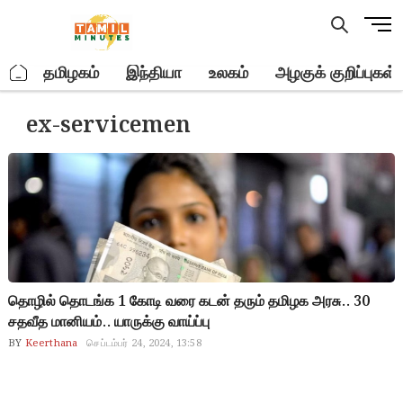
Skip
M
to
e
content
n
.
தமிழகம்
இந்தியா
உலகம்
அழகுக் குறிப்புகள்
u
B
ex-servicemen
u
t
t
o
n
தொழில் தொடங்க 1 கோடி வரை கடன் தரும் தமிழக அரசு.. 30
சதவீத மானியம்.. யாருக்கு வாய்ப்பு
BY
Keerthana
செப்டம்பர் 24, 2024, 13:58