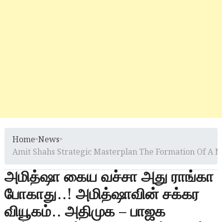
Home
»
News
»
Amit Shahs Strategic Masterplan The Formation Of A 
அமித்ஷா கைய வச்சா அது ராங்கா
போகாது..! அமித்ஷாவின் சக்கர
வியூகம்.. அதிமுக – பாஜக