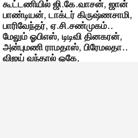
கூட்டணியில் ஜி.கே.வாசன், ஜான்
பாண்டியன், டாக்டர் கிருஷ்ணசாமி,
பாரிவேந்தர், ஏ.சி.சண்முகம்..
மேலும் ஓபிஎஸ், டிடிவி தினகரன்,
அன்புமணி ராமதாஸ், பிரேமலதா..
விஜய் வந்தால் ஓகே,
வராவிட்டாலும் பரவாயில்லை..
அவர் திமுக ஓட்டை பிரித்தால்
மட்டும் போதும்.. என்.டி.ஏவுக்கு
லாபம் தான்..
தமிழக அரசியலில் 2026 சட்டமன்ற தேர்தல் களம்
இப்போதே சூடுபிடிக்க தொடங்கிவிட்ட நிலையில்,
பாஜகவின் அகில இந்திய தலைமை தமிழகத்தை நோக்கி